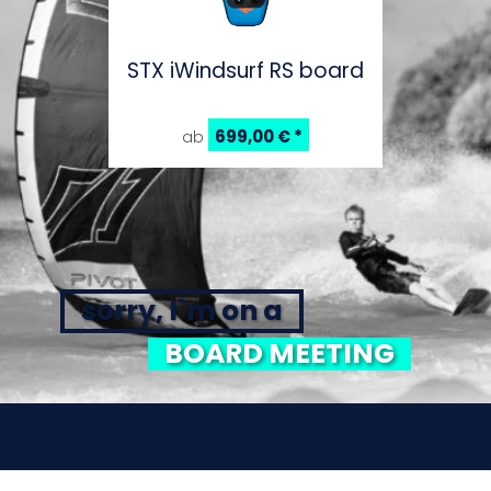
STX iWindsurf RS board
699,00 €
*
ab
sorry, I`m on a
BOARD MEETING