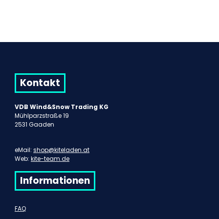
Kontakt
VDB Wind&Snow Trading KG
Mühlparzstraße 19
2531 Gaaden
eMail:
shop@kiteladen.at
Web:
kite-team.de
Informationen
FAQ