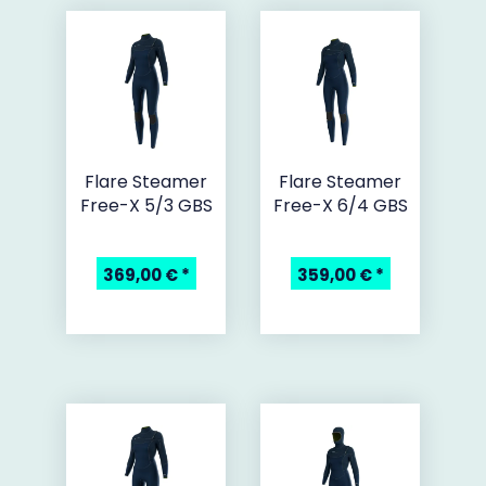
Unterkühlung
zu erleiden. Das
Basis Material Neopren
weist eine
wärmedämmende Eigenschaft
auf und ist
unabhängig
von der
Dicke
äußerst
flexibel
. Die
isolierende Eigenschaft
wird auf die im
Inneren
des
Materials befindlichen
Gasbläschen zurückgeführt
,
welche eine
Temperaturbarriere
zwischen
Außenhaut
und
Innenfutter
des Anzugs
erzeugt
.
Flare Steamer
Flare Steamer
Surfanzüge
sollen
eng am Körper
anliegen und eine
zweite Haut
Free-X 5/3 GBS
- eine Art
Schutzschicht
Free-X 6/4 GBS
- darstellen,
welche den
Wassersportler
vorrangig
gegen
Kälte
schützen soll, aber darüber hinaus auch
etwas
Auftrieb
bietet und die Haut auch
369,00 €
*
359,00 €
*
vor
Schürfwunden
bei kleinen
Kollisionen schützt
.
Neopren-Anzüge werden für
unterschiedliche
Temperaturen
in verschiedenen
Material Dicken
(1mm
bis 7mm) hergestellt, wobei der
menschliche Torso
in
der Regel mit etwas
dickerem Material
als die
Extremitäten (
Arme und Beine
)
geschützt
wird. Darüber
hinaus werden nicht nur
Neopren Komplettanzüge
gefertigt, sondern auch
Varianten
mit
kurzen Beinen
und
Armen
für
wärmere Temperaturen
oder für