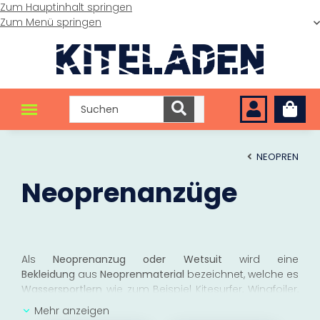
Zum Hauptinhalt springen
Zum Menü springen
NEOPREN
Neoprenanzüge
Als
Neoprenanzug oder Wetsuit
wird eine
Bekleidung
aus
Neoprenmaterial
bezeichnet, welche es
Wassersportlern
wie zum Beispiel Kitesurfer, Wingfoiler,
Windsurfer und Wellenreiter
ermöglicht
, einen
längeren
Mehr anzeigen
Zeitraum
in
kaltem Wasser
zu
verbringen
, ohne eine