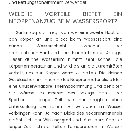
und
Rettungsschwimmern
verwendet.
WELCHE VORTEILE BIETET EIN
NEOPRENANZUG BEIM WASSERSPORT?
Ein
Surfanzug
schmiegt sich wie eine
zweite Haut
an
den
Körper
an und bildet beim Wassersport eine
dünne Wasserschicht
zwischen der
menschlichen
Haut
und dem
Innenfutter
des Anzugs.
Dieser dünne
Wasserfilm
nimmt sehr schnell die
Körpertemperatur an
und wird bis an die
Extremitäten
verteilt
, um den
Körper warm
zu halten. Die
kleinen
Gasbläschen
im Inneren des
Neoprenmaterials
, bilden
eine
unüberwindbare Thermodämmung
und behalten
die
Wärme
im
Inneren des Anzugs
, damit der
Sportler
so
lange Zeit
wie nur möglich
ohne
Unterkühlung
bei kalten Temperaturen
im Wasser
verbringen
kann. Je nach
Dicke des Neoprenmaterials
erhöht sich der
Wirkungsgrad
und lässt dem Sportler
länger Zeit
sich bei
kalten Temperaturen
im Wasser