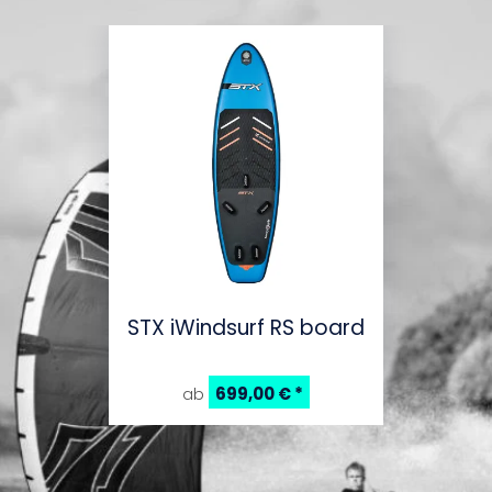
STX iWindsurf RS board
699,00 €
*
ab