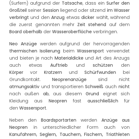
(Surfern) aufgrund der
Tatsache
, dass ein
Surfer den
Großteil
seiner
Session
liegend oder sitzend
im Wasser
verbringt
und den
Anzug
etwas
dicker
wählt, während
die zuerst genannten mehr
Zeit stehend
auf dem
Board
oberhalb
der
Wasseroberfläche
verbringen.
Neo Anzüge
werden aufgrund der hervorragenden
thermischen Isolierung
beim
Wassersport
verwendet
und bieten je nach
Materialdicke
und Art des Anzugs
auch etwas
Auftrieb
und
schützen
den
Körper
vor
Kratzern
und
Schürfwunden
bei
Grundkontakt.
Neoprenanzüge
sind nicht
atmungsaktiv
und transportieren
Schweiß
auch
nicht
nach außen
ab
, aus diesem
Grund
eignet sich
Kleidung aus
Neopren
fast
ausschließlich
für
den
Wassersport
.
Neben den
Boardsportarten
werden
Anzüge aus
Neopren
in unterschiedlicher Form auch von
Kanufahrern
,
Seglern, Tauchern, Fischern, Triathleten