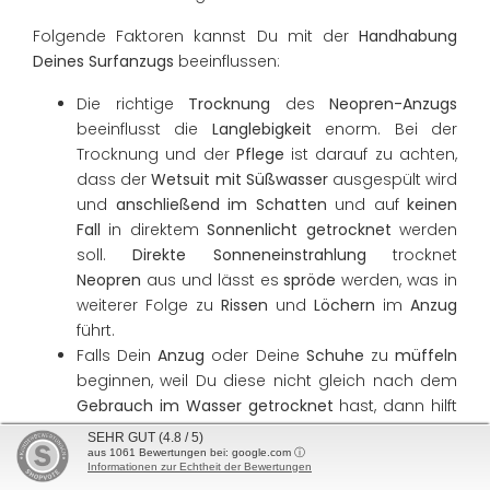
Folgende Faktoren kannst Du mit der
Handhabung
Deines Surfanzugs
beeinflussen:
Die richtige
Trocknung
des
Neopren-Anzugs
beeinflusst die
Langlebigkeit
enorm. Bei der
Trocknung und der
Pflege
ist darauf zu achten,
dass der
Wetsuit mit Süßwasser
ausgespült wird
und
anschließend im Schatten
und auf
keinen
Fall
in direktem
Sonnenlicht
getrocknet
werden
soll.
Direkte Sonneneinstrahlung
trocknet
Neopren
aus und lässt es
spröde
werden, was in
weiterer Folge zu
Rissen
und
Löchern
im
Anzug
führt.
Falls Dein
Anzug
oder Deine
Schuhe
zu
müffeln
beginnen, weil Du diese nicht gleich nach dem
Gebrauch im Wasser
getrocknet
hast, dann hilft
nur
Neo Shampoo
oder ein entsprechendes
Deo
,
SEHR GUT
(4.8 / 5)
um den üblen
Geruch
wieder
loszuwerden
.
aus
1061
Bewertungen bei: google.com ⓘ
Informationen zur Echtheit der Bewertungen
Falls eine kleine
Beschädigung
am Anzug
auftritt
,