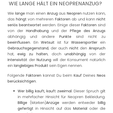
WIE LANGE HÄLT EIN NEOPRENANZUG?
Wie
lange
man einen
Anzug
aus
Neopren
nutzen kann,
das
hängt
von mehreren
Faktoren
ab und kann
nicht
seriös beantwortet
werden. Einige dieser
Faktoren
sind
von der
Handhabung
und der
Pflege des Anzugs
abhängig und andere
Punkte
sind nicht zu
beeinflussen
. Ein
Wetsuit
ist für
Wassersportler
ein
Gebrauchsgegenstand
, der auch
nicht
den
Anspruch
hat,
ewig zu halten
, doch
unabhängig
von der
Intensivität
der
Nutzung
will der Konsument natürlich
ein
langlebiges
Produkt
sein Eigen nennen.
Folgende
Faktoren
kannst Du beim
Kauf
Deines
Neos
berücksichtigen
:
Wer billig kauft, kauft zweimal
. Dieser Spruch gilt
in mehrfacher Hinsicht für Neopren Bekleidung.
Billige
(Marken)
Anzüge
werden entweder
billig
gefertigt
in Hinsicht auf das
Material
oder die