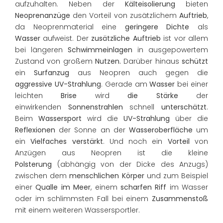
aufzuhalten. Neben der
Kälteisolierung
bieten
Neoprenanzüge
den Vorteil von zusätzlichem
Auftrieb
,
da Neoprenmaterial eine
geringere Dichte
als
Wasser
aufweist. Der
zusätzliche Auftrieb
ist vor allem
bei längeren
Schwimmeinlagen
in ausgepowertem
Zustand von großem
Nutzen.
Darüber hinaus
schützt
ein
Surfanzug
aus Neopren auch gegen die
aggressive UV-Strahlung
. Gerade am
Wasser
bei einer
leichten
Brise
wird
die Stärke
der
einwirkenden
Sonnenstrahlen
schnell
unterschätzt
.
Beim
Wassersport
wird die
UV-Strahlung
über die
Reflexionen
der Sonne an der
Wasseroberfläche
um
ein
Vielfaches verstärkt
. Und noch ein
Vorteil
von
Anzügen aus Neopren ist die kleine
Polsterung
(abhängig von der Dicke des Anzugs)
zwischen dem
menschlichen Körper
und zum Beispiel
einer
Qualle im Meer
, einem
scharfen Riff
im Wasser
oder im schlimmsten Fall bei einem
Zusammenstoß
mit einem weiteren Wassersportler.