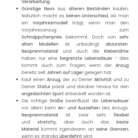
Verarbeitung
.
Günstige Neos
aus
älteren Beständen
kaufen:
Natürlich macht es
keinen Unterschied
, ob man
ein
Vorjahresmodell
trägt, wenn man den
Vorjahresanzug zum
Schnäppchenpreis
bekommt. Doch von
sehr
alten Modellen
ist unbedingt
abzuraten
.
Neoprenmaterial
und auch die
Klebenähte
haben nur eine
begrenzte Lebensdauer
- dies
kommt auch zum Tragen, wenn der
Anzug
bereits seit
Jahren auf Lager
gelegen hat.
Kauf einen
Anzug,
der zu Deiner
Aktivität
und zu
Deiner
Statur
passt und darüber hinaus für den
angedachten Sport
entwickelt worden ist.
Die richtige
Größe
beeinflusst die
Lebensdauer
vor allem beim
An- und Ausziehen
des Anzugs.
Neoprenmaterial
ist zwar sehr
flexibel
und
stretchy
, aber auch das
beste
Material
kommt irgendwann an
seine Grenzen
,
wenn es ständig
überdehnt
wird.