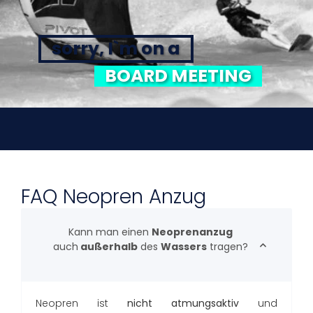
sorry, I`m on a
BOARD MEETING
FAQ Neopren Anzug
Kann man einen
Neoprenanzug
auch
außerhalb
des
Wassers
tragen?
Neopren ist
nicht atmungsaktiv
und