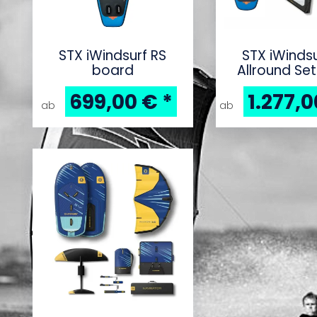
STX iWindsurf RS
STX iWindsu
board
Allround Set
250L plus ST
699,00 €
*
1.277,
HD Dacron k
ab
ab
Rigg