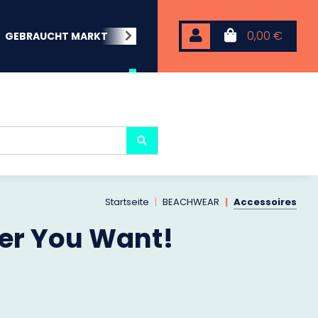
0,00 €
GEBRAUCHT MARKT
BEACHWEAR
NEOPREN
KARP
Startseite
BEACHWEAR
Accessoires
er You Want!