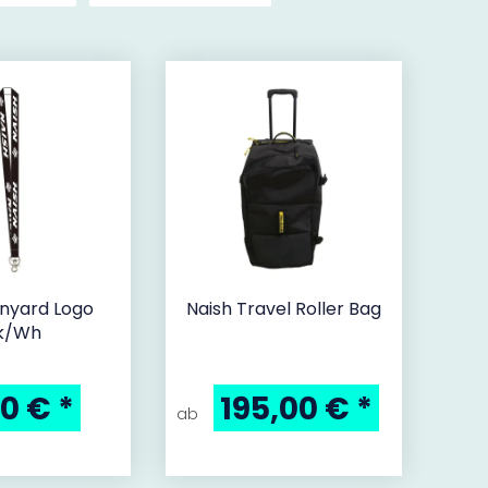
anyard Logo
Naish Travel Roller Bag
k/Wh
50 €
*
195,00 €
*
ab