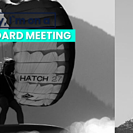
y, I`m on a
ARD MEETING