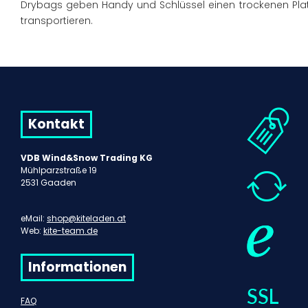
Drybags geben Handy und Schlüssel einen trockenen Pla
transportieren.
Kontakt
VDB Wind&Snow Trading KG
Mühlparzstraße 19
2531 Gaaden
eMail:
shop@kiteladen.at
Web:
kite-team.de
Informationen
FAQ