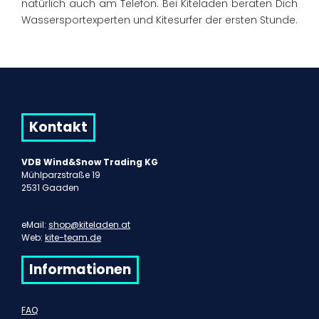
natürlich auch am Telefon. Bei Kiteladen beraten Dich
Wassersportexperten und Kitesurfer der ersten Stunde.
Kontakt
VDB Wind&Snow Trading KG
Mühlparzstraße 19
2531 Gaaden
eMail:
shop@kiteladen.at
Web:
kite-team.de
Informationen
FAQ