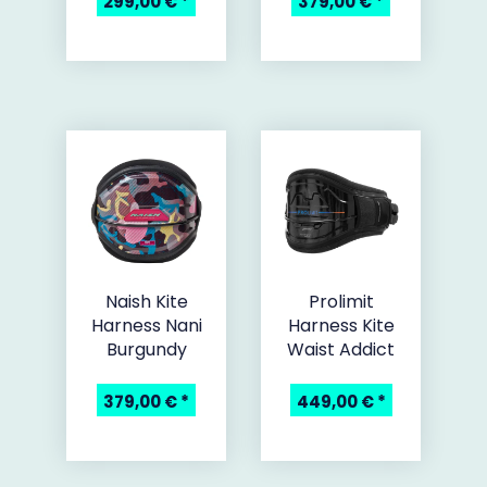
299,00 €
*
379,00 €
*
Naish Kite
Prolimit
Harness Nani
Harness Kite
Burgundy
Waist Addict
379,00 €
*
449,00 €
*