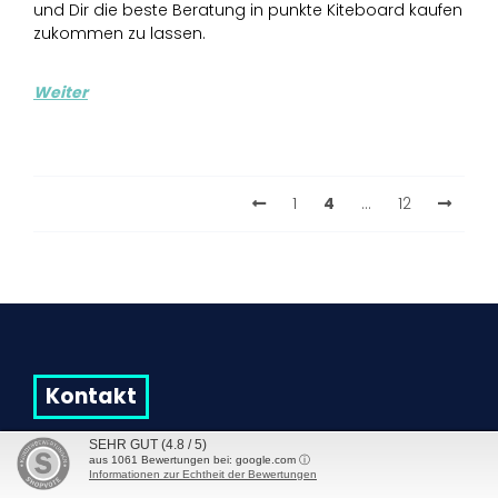
und Dir die beste Beratung in punkte Kiteboard kaufen
zukommen zu lassen.
Weiter
1
4
…
12
Kontakt
SEHR GUT
(4.8 / 5)
VDB Wind&Snow Trading KG
aus
1061
Bewertungen bei: google.com ⓘ
Mühlparzstraße 19
Informationen zur Echtheit der Bewertungen
2531 Gaaden