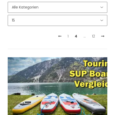
1
4
…
12