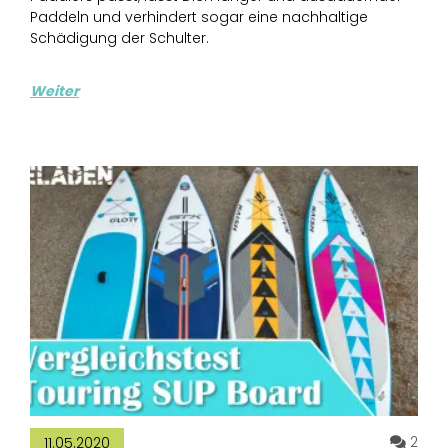
Paddeln und verhindert sogar eine nachhaltige
Schädigung der Schulter.
Weiter
Komm
2
11.05.2020