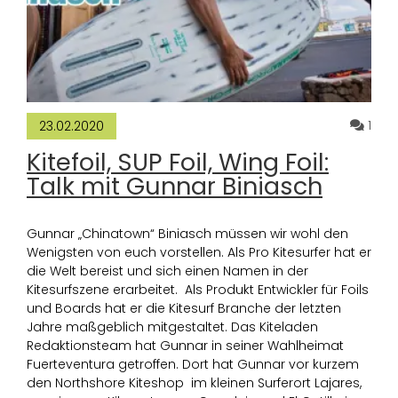
Komm
1
23.02.2020
Kitefoil, SUP Foil, Wing Foil:
Talk mit Gunnar Biniasch
Gunnar „Chinatown“ Biniasch müssen wir wohl den
Wenigsten von euch vorstellen. Als Pro Kitesurfer hat er
die Welt bereist und sich einen Namen in der
Kitesurfszene erarbeitet. Als Produkt Entwickler für Foils
und Boards hat er die Kitesurf Branche der letzten
Jahre maßgeblich mitgestaltet. Das Kiteladen
Redaktionsteam hat Gunnar in seiner Wahlheimat
Fuerteventura getroffen. Dort hat Gunnar vor kurzem
den Northshore Kiteshop im kleinen Surferort Lajares,