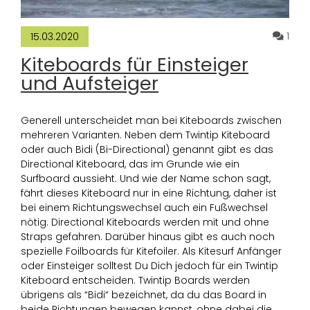
Komm
1
15.03.2020
Kiteboards für Einsteiger
und Aufsteiger
Generell unterscheidet man bei Kiteboards zwischen
mehreren Varianten. Neben dem Twintip Kiteboard
oder auch Bidi (Bi-Directional) genannt gibt es das
Directional Kiteboard, das im Grunde wie ein
Surfboard aussieht. Und wie der Name schon sagt,
fährt dieses Kiteboard nur in eine Richtung, daher ist
bei einem Richtungswechsel auch ein Fußwechsel
nötig. Directional Kiteboards werden mit und ohne
Straps gefahren. Darüber hinaus gibt es auch noch
spezielle Foilboards für Kitefoiler. Als Kitesurf Anfänger
oder Einsteiger solltest Du Dich jedoch für ein Twintip
Kiteboard entscheiden. Twintip Boards werden
übrigens als “Bidi“ bezeichnet, da du das Board in
beide Richtungen bewegen kannst, ohne dabei die