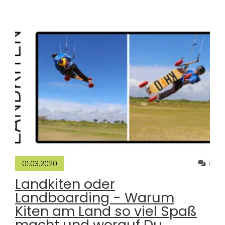
Komm
1
01.03.2020
Landkiten oder
Landboarding - Warum
Kiten am Land so viel Spaß
macht und worauf Du