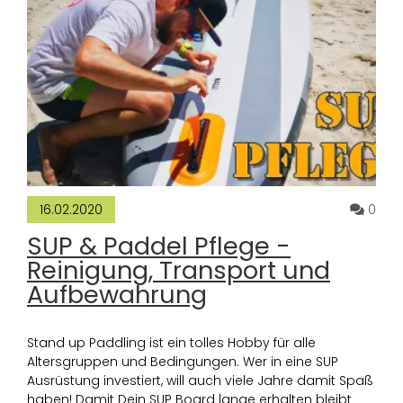
Komm
0
16.02.2020
SUP & Paddel Pflege -
Reinigung, Transport und
Aufbewahrung
Stand up Paddling ist ein tolles Hobby für alle
Altersgruppen und Bedingungen. Wer in eine SUP
Ausrüstung investiert, will auch viele Jahre damit Spaß
haben! Damit Dein SUP Board lange erhalten bleibt