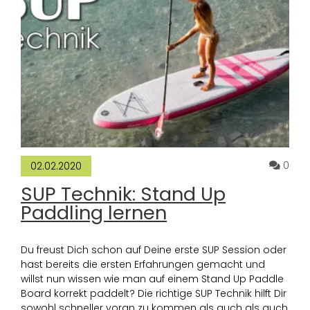
Komm
0
02.02.2020
SUP Technik: Stand Up
Paddling lernen
Du freust Dich schon auf Deine erste SUP Session oder
hast bereits die ersten Erfahrungen gemacht und
willst nun wissen wie man auf einem Stand Up Paddle
Board korrekt paddelt? Die richtige SUP Technik hilft Dir
sowohl schneller voran zu kommen als auch als auch