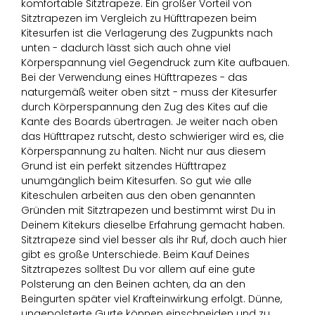
komfortable Sitztrapeze. Ein großer Vorteil von
Sitztrapezen im Vergleich zu Hüfttrapezen beim
Kitesurfen ist die Verlagerung des Zugpunkts nach
unten - dadurch lässt sich auch ohne viel
Körperspannung viel Gegendruck zum Kite aufbauen.
Bei der Verwendung eines Hüfttrapezes - das
naturgemäß weiter oben sitzt - muss der Kitesurfer
durch Körperspannung den Zug des Kites auf die
Kante des Boards übertragen. Je weiter nach oben
das Hüfttrapez rutscht, desto schwieriger wird es, die
Körperspannung zu halten. Nicht nur aus diesem
Grund ist ein perfekt sitzendes Hüfttrapez
unumgänglich beim Kitesurfen. So gut wie alle
Kiteschulen arbeiten aus den oben genannten
Gründen mit Sitztrapezen und bestimmt wirst Du in
Deinem Kitekurs dieselbe Erfahrung gemacht haben.
Sitztrapeze sind viel besser als ihr Ruf, doch auch hier
gibt es große Unterschiede. Beim Kauf Deines
Sitztrapezes solltest Du vor allem auf eine gute
Polsterung an den Beinen achten, da an den
Beingurten später viel Krafteinwirkung erfolgt. Dünne,
ungepolsterte Gurte können einschneiden und zu