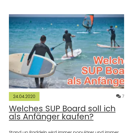
Komm
7
24.04.2020
Welches SUP Board soll ich
als Anfänger kaufen?
Stand up Paddeln wird immer populärer und immer