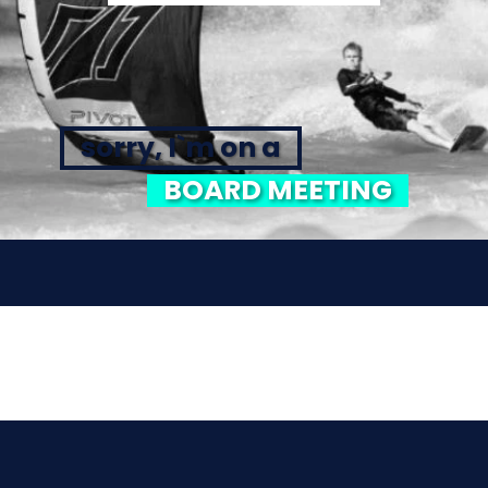
sorry, I`m on a
BOARD MEETING