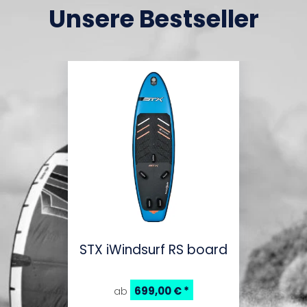
Unsere Bestseller
STX iWindsurf RS board
699,00 €
*
ab