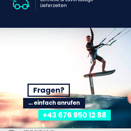
Lieferzeiten
Fragen?
... einfach anrufen
+43 676 950 12 88
© VDB Wind&Snow Trading KG