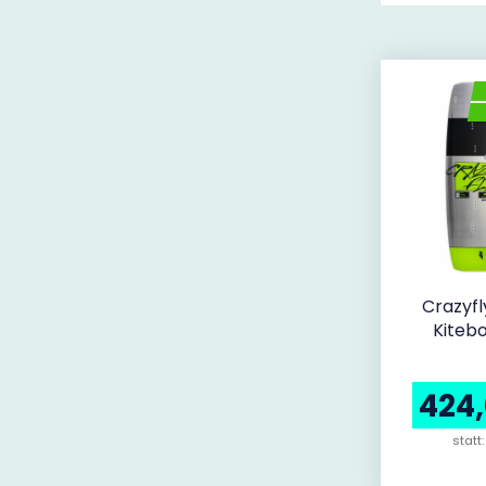
Crazyfl
Kiteb
424
statt