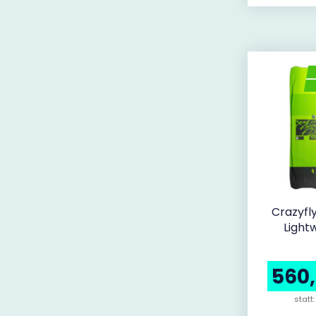
Crazyfly
Light
560
statt