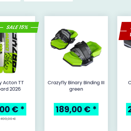
SALE 15%
y Acton TT
Crazyfly Binary Binding III
C
oard 2026
green
,00 €
*
189,00 €
*
:
499,00 €