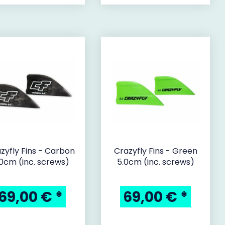
zyfly Fins - Carbon
Crazyfly Fins - Green
.0cm (inc. screws)
5.0cm (inc. screws)
69,00 €
*
69,00 €
*