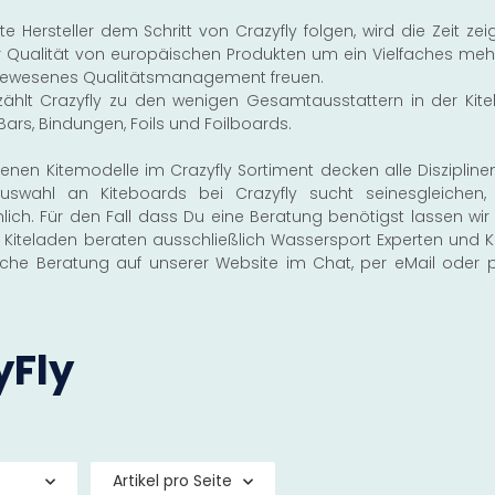
e Hersteller dem Schritt von Crazyfly folgen, wird die Zeit z
r Qualität von europäischen Produkten um ein Vielfaches mehr 
gewesenes Qualitätsmanagement freuen.
n zählt Crazyfly zu den wenigen Gesamtausstattern in der Kite
ars, Bindungen, Foils und Foilboards.
denen Kitemodelle im Crazyfly Sortiment decken alle Disziplin
uswahl an Kiteboards bei Crazyfly sucht seinesgleichen
ich. Für den Fall dass Du eine Beratung benötigst lassen w
i Kiteladen beraten ausschließlich Wassersport Experten und K
liche Beratung auf unserer Website im Chat, per eMail oder 
yFly
Artikel pro Seite