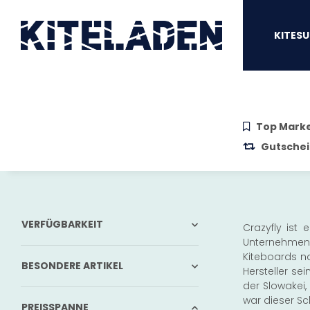
Zum Hauptinhalt springen
Zur Suche springen
Zum Menü sprin
KITESU
Top Mark
Gutschei
VERFÜGBARKEIT
Crazyfly ist
Unternehmen 
Kiteboards na
BESONDERE ARTIKEL
Hersteller s
der Slowakei,
war dieser Sc
PREISSPANNE