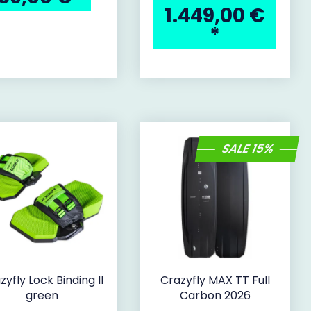
1.449,00 €
*
SALE 15%
zyfly Lock Binding II
Crazyfly MAX TT Full
green
Carbon 2026