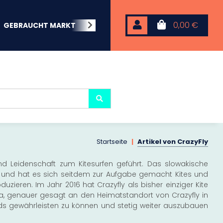
0,00 €
GEBRAUCHT MARKT
BEACHWEAR
NEOPREN
KARP
Startseite
Artikel von CrazyFly
nd Leidenschaft zum Kitesurfen geführt. Das slowakische
 und hat es sich seitdem zur Aufgabe gemacht Kites und
zieren. Im Jahr 2016 hat Crazyfly als bisher einziger Kite
pa, genauer gesagt an den Heimatstandort von Crazyfly in
ards gewährleisten zu können und stetig weiter auszubauen