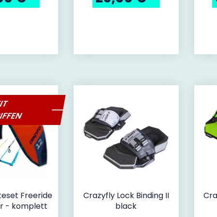
IT
IFFEN
teset Freeride
Crazyfly Lock Binding II
Cra
r - komplett
black