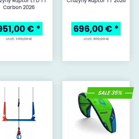
zyfly Raptor LTD TT
Crazyfly Raptor TT 2026
Carbon 2026
951,00 €
*
696,00 €
*
statt:
1.119,00 €
statt:
819,00 €
SALE 35%