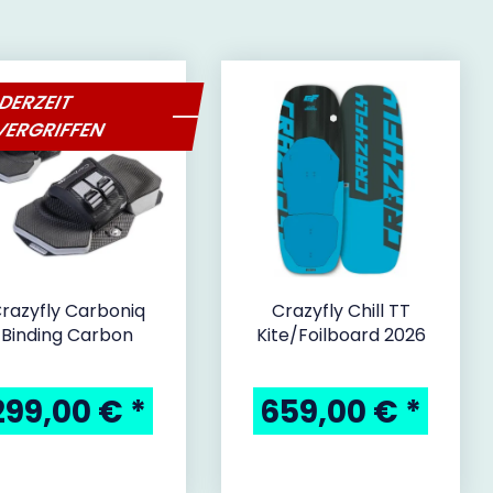
DERZEIT
VERGRIFFEN
razyfly Carboniq
Crazyfly Chill TT
Binding Carbon
Kite/Foilboard 2026
299,00 €
*
659,00 €
*