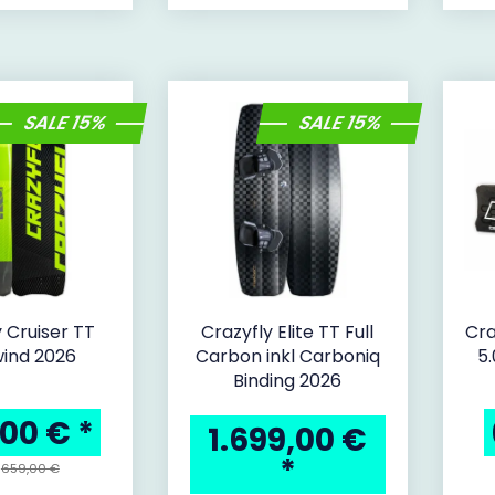
SALE 15%
SALE 15%
 Cruiser TT
Crazyfly Elite TT Full
Cra
wind 2026
Carbon inkl Carboniq
5
Binding 2026
,00 €
*
1.699,00 €
*
:
659,00 €