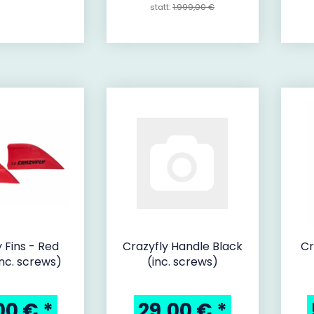
statt:
1.999,00 €
 Fins - Red
Crazyfly Handle Black
Cr
nc. screws)
(inc. screws)
00 €
*
29,00 €
*