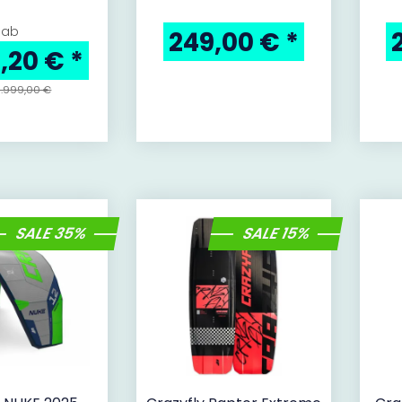
ab
249,00 €
*
9,20 €
*
1.999,00 €
SALE 35%
SALE 15%