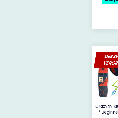
DERZE
VERGR
Crazyfly Ki
/ Beginne