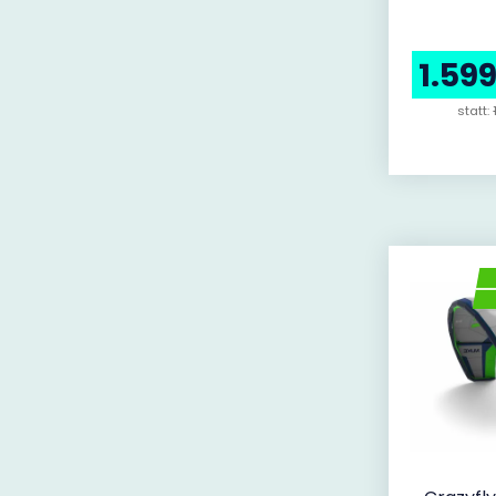
1.59
statt: