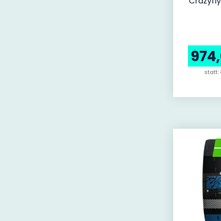
Crazyfl
974
statt: