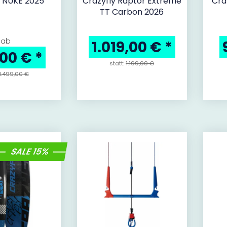
y NUKE 2025
Crazyfly Raptor Extreme
Cra
TT Carbon 2026
ab
1.019,00 €
*
,00 €
*
statt:
1.199,00 €
1.499,00 €
SALE 15%