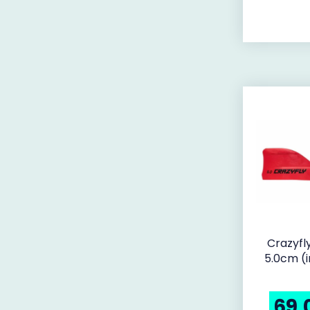
Crazyfly
5.0cm (i
69,