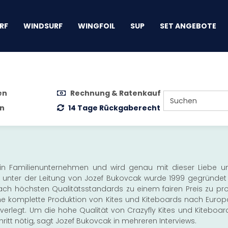
gen
RF
WINDSURF
WINGFOIL
SUP
SET ANGEBOTE
en
Rechnung & Ratenkauf
n
14 Tage Rückgaberecht
 ein Familienunternehmen und wird genau mit dieser Liebe u
unter der Leitung von Jozef Bukovcak wurde 1999 gegründet
ch höchsten Qualitätsstandards zu einem fairen Preis zu produ
eine komplette Produktion von Kites und Kiteboards nach Euro
 verlegt. Um die hohe Qualität von Crazyfly Kites und Kitebo
hritt nötig, sagt Jozef Bukovcak in mehreren Interviews.