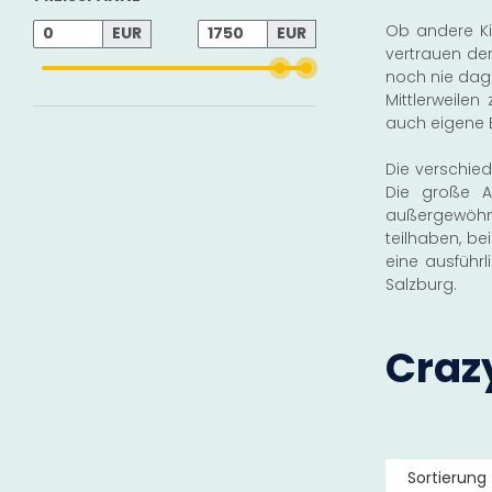
Ob andere Kit
EUR
EUR
vertrauen de
noch nie da
Mittlerweile
auch eigene B
Die verschie
Die große A
außergewöhnl
teilhaben, be
eine ausführ
Salzburg.
Craz
Sortierung