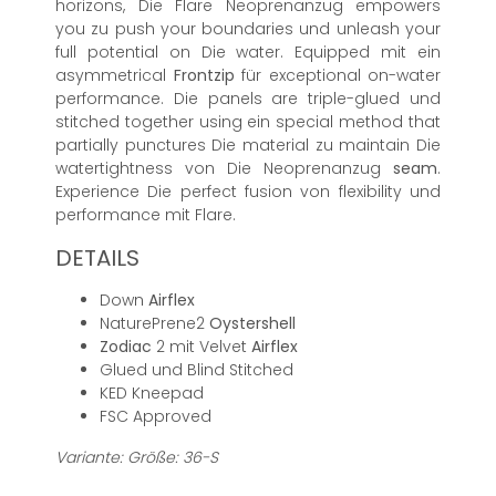
horizons, Die Flare Neoprenanzug empowers
you zu push your boundaries und unleash your
full potential on Die water. Equipped mit ein
asymmetrical
Frontzip
für exceptional on-water
performance. Die panels are triple-glued und
stitched together using ein special method that
partially punctures Die material zu maintain Die
watertightness von Die Neoprenanzug
seam
.
Experience Die perfect fusion von flexibility und
performance mit Flare.
DETAILS
Down
Airflex
NaturePrene2
Oystershell
Zodiac
2 mit Velvet
Airflex
Glued und Blind Stitched
KED Kneepad
FSC Approved
Variante: Größe: 36-S