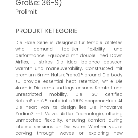
Größe: 36-S)
Prolimit
PRODUKT KETEGORIE
Die Flare Serie is designed für female athletes
who demund top-tier flexibility und
performance. Equipped mit double lined Down
Airflex
, it strikes Die ideal balance between
warmth und maneuverability. Constructed mit
premium 6mm NaturePrene2® around Die body
zu provide essential heat retention, while Die
4mm in Die arms und legs ensures Komfort und
unrestricted mobility. Die FSC certified
NaturePrene2® material is 100%
neoprene
-free. At
Die heart von its design lies Die innovative
Zodiac2 mit Velvet
Airflex
Technologie, offering
unmatched flexibility, ensuring Komfort during
intense sessions on Die water. Whether you're
carving through waves or exploring new