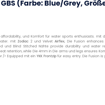
4
GBS
(Farbe: Blue/Grey, Größe
affordability, und Komfort für water sports enthusiasts. mit
water. mit
Zodiac
2 und Velvet
Airflex
, Die Fusion enhance
ed und Blind Stitched Nähte provide durability und water 
at retention, while Die 4mm in Die arms und legs ensures Komfo
<br /> Equipped mit ein
YKK
Frontzip
für easy entry. Die Fusion i