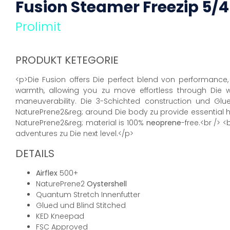
Fusion Steamer
Freezip
5/
Prolimit
PRODUKT KETEGORIE
<p>Die Fusion offers Die perfect blend von performance, 
warmth, allowing you zu move effortless through Die 
maneuverability. Die 3-Schichted construction und Glu
NaturePrene2&reg; around Die body zu provide essential he
NaturePrene2&reg; material is 100%
neoprene
-free.<br /> 
adventures zu Die next level.</p>
DETAILS
Airflex
500+
NaturePrene2
Oystershell
Quantum Stretch Innenfutter
Glued und Blind Stitched
KED Kneepad
FSC Approved