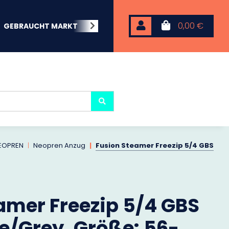
0,00 €
GEBRAUCHT MARKT
BEACHWEAR
NEOPREN
KARP
EOPREN
Neopren Anzug
Fusion Steamer Freezip 5/4 GBS
amer Freezip 5/4 GBS
ue/Grey, Größe: 56-