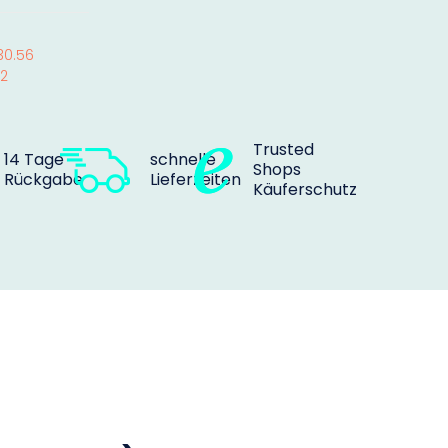
30.56
12
Trusted
14 Tage
schnelle
Shops
Rückgabe
Lieferzeiten
Käuferschutz