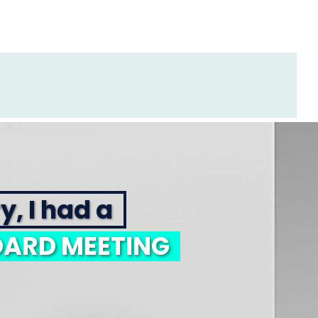
y, I had a
ARD MEETING