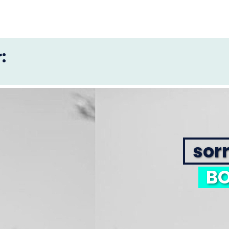
:
sorr
BO