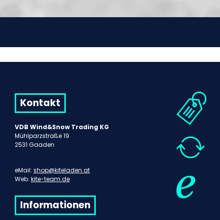
Kontakt
VDB Wind&Snow Trading KG
Mühlparzstraße 19
2531 Gaaden
eMail:
shop@kiteladen.at
Web:
kite-team.de
Informationen