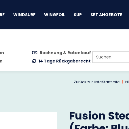
gen
RF
WINDSURF
WINGFOIL
SUP
SET ANGEBOTE
en
Rechnung & Ratenkauf
n
14 Tage Rückgaberecht
Zurück zur Liste
Startseite
N
Fusion Ste
(Farbe: Bl