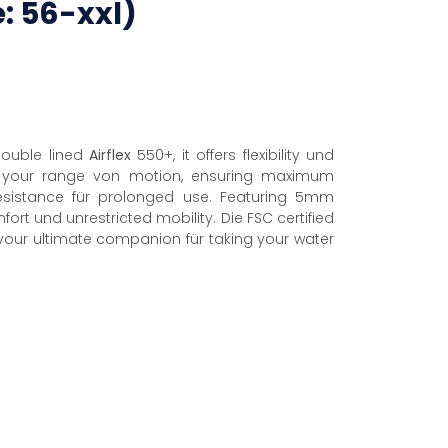
: 56-xxl)
 double lined
Airflex
550+, it offers flexibility und
s your range von motion, ensuring maximum
resistance für prolonged use. Featuring 5mm
rt und unrestricted mobility. Die FSC certified
s your ultimate companion für taking your water