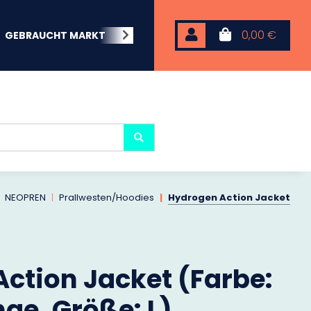
0,00 €
GEBRAUCHT MARKT
BEACHWEAR
NEOPREN
KARP
NEOPREN
Prallwesten/Hoodies
Hydrogen Action Jacket
ction Jacket (Farbe:
ge, Größe: L)