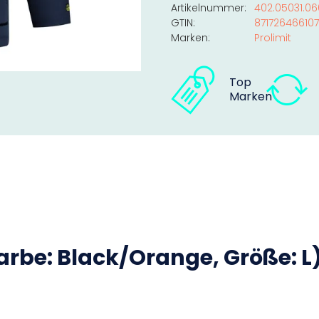
Artikelnummer:
402.05031.06
GTIN:
871726466107
Marken:
Prolimit
Top
Marken
arbe: Black/Orange, Größe: L