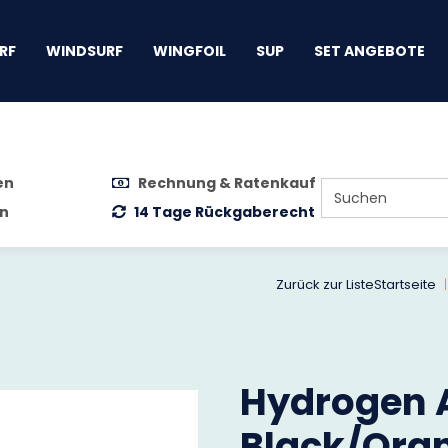
gen
RF
WINDSURF
WINGFOIL
SUP
SET ANGEBOTE
en
Rechnung & Ratenkauf
n
14 Tage Rückgaberecht
Zurück zur Liste
Startseite
Hydrogen A
Black/Oran