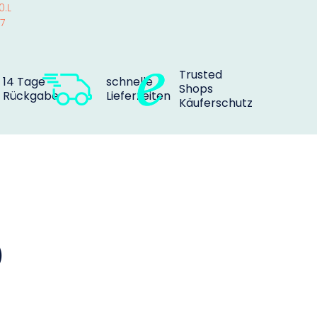
0.L
7
Trusted
14 Tage
schnelle
Shops
Rückgabe
Lieferzeiten
Käuferschutz
)