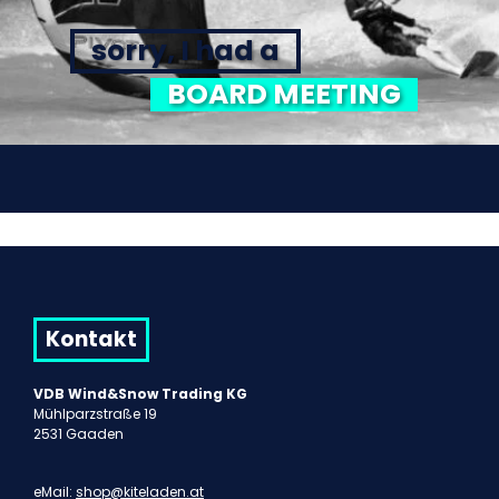
sorry, I had a
BOARD MEETING
Kontakt
VDB Wind&Snow Trading KG
Mühlparzstraße 19
2531 Gaaden
eMail:
shop@kiteladen.at