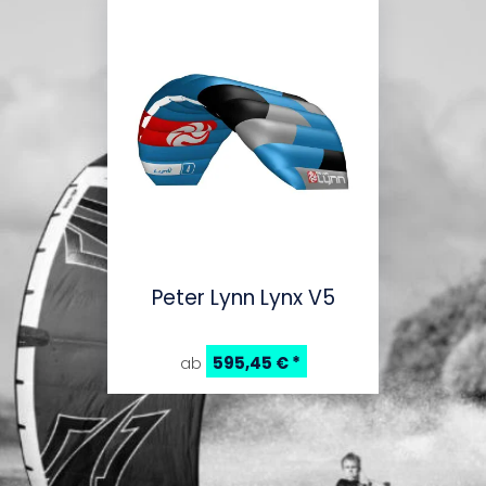
Peter Lynn Lynx V5
595,45 €
*
ab