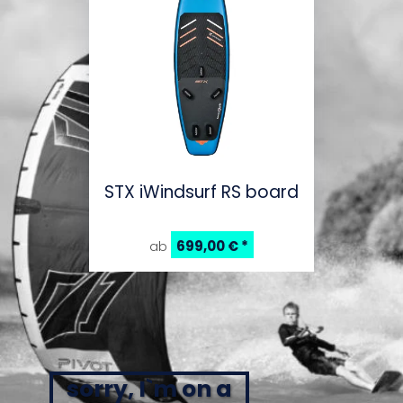
STX iWindsurf RS board
699,00 €
*
ab
sorry, I`m on a