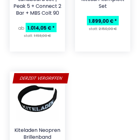
Peak 5 + Connect 2
Set
Bar + MBS Colt 90
1.899,00 €
*
1.014,05 €
*
ab
statt:
2.150,00 €
statt:
1.193,00 €
DERZEIT VERGRIFFEN
Kiteladen Neopren
Brillenband