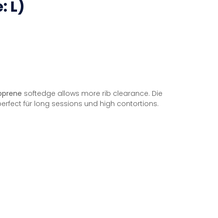
: L)
oprene
softedge allows more rib clearance. Die
erfect für long sessions und high contortions.