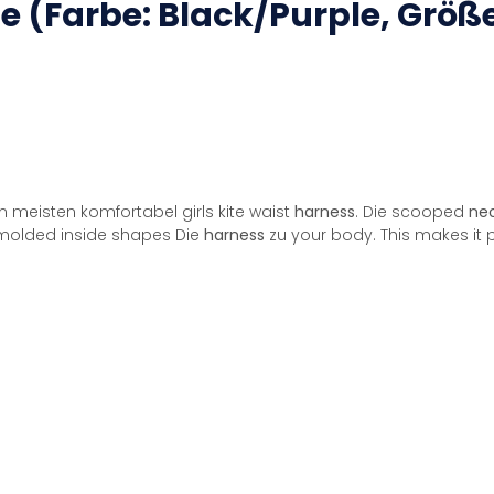
 (Farbe: Black/Purple, Größe
am meisten komfortabel girls kite waist
harness
. Die scooped
ne
molded inside shapes Die
harness
zu your body. This makes it p