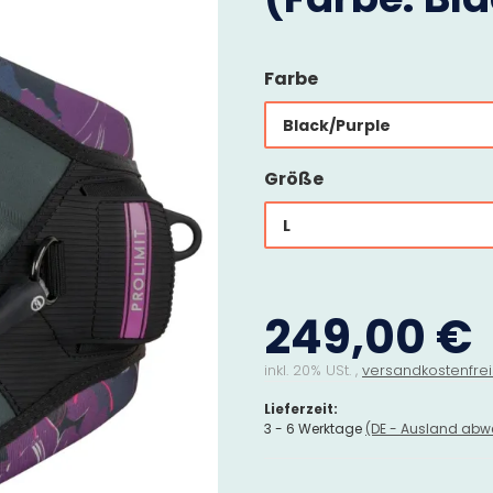
Farbe
Black/Purple
Größe
L
249,00 €
inkl. 20% USt. ,
versandkostenfrei
Lieferzeit:
3 - 6 Werktage
(DE - Ausland abw