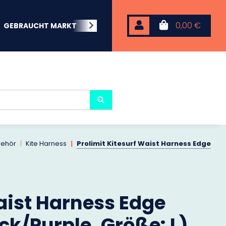
0,00 €
GEBRAUCHT MARKT
BEACHWEAR
NEOPREN
KARP
behör
Kite Harness
Prolimit Kitesurf Waist Harness Edge
aist Harness Edge
ck/Purple, Größe: L)