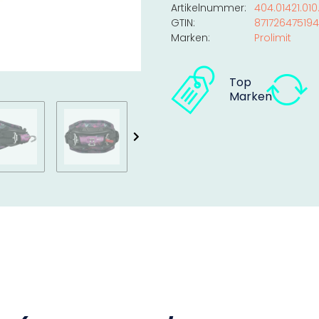
Artikelnummer:
404.01421.010
GTIN:
87172647519
Marken:
Prolimit
Top
Marken