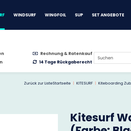
gen
RF
WINDSURF
WINGFOIL
SUP
SET ANGEBOTE
en
Rechnung & Ratenkauf
n
14 Tage Rückgaberecht
Zurück zur Liste
Startseite
KITESURF
Kiteboarding Zu
Kitesurf W
(Farbe: Bla