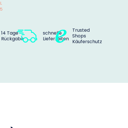
.L
45
Trusted
14 Tage
schnelle
Shops
Rückgabe
Lieferzeiten
Käuferschutz