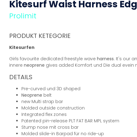
Kitesurf Waist
Harness
Edge
Prolimit
PRODUKT KETEGORIE
Kitesurfen
Girls favourite dedicated freestyle wave
harness
. It's our 
innere
neoprene
gives added Komfort und Die dual evein 
DETAILS
Pre-curved und 3D shaped
Neoprene
belt
new Multi strap bar
Molded outside construction
Integrated flex zones
Patented pin-release PLT FAT BAR MPL system
Stump nose mit cross bar
Molded slide-in Barpad für no ride-up