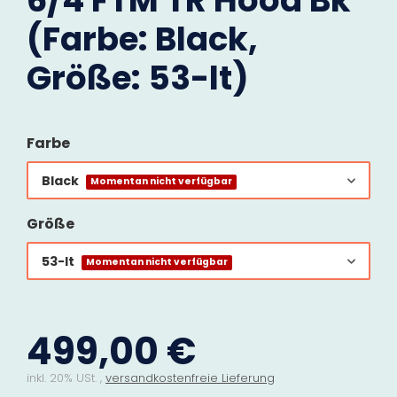
6/4 FTM TR Hood Bk
(Farbe: Black,
Größe: 53-lt)
Farbe
Black
Momentan nicht verfügbar
Größe
53-lt
Momentan nicht verfügbar
499,00 €
inkl. 20% USt. ,
versandkostenfreie Lieferung