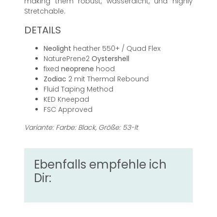
making them robust, wasserdicht, und highly
Stretchable.
DETAILS
Neolight
heather 550+ / Quad Flex
NaturePrene2
Oystershell
fixed
neoprene
hood
Zodiac
2 mit Thermal Rebound
Fluid Taping Method
KED Kneepad
FSC Approved
Variante: Farbe: Black, Größe: 53-lt
Ebenfalls empfehle ich
Dir: