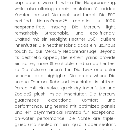
cap boosts warmth within Die Neoprenanzug,
while also offering extrein insulation für added
Komfort around Die neck und throat. Die FSC
certified NaturePrene2® material is 100%
neoprene
-free, making Die Mercury light,
remarkably Stretchable, und
eco
-friendly.
Crafted mit ein
Neolight
Heather 550+ äußere
Innenfutter, Die heather fabric adds ein luxurious
touch zu our Mercury Neoprenanzüge. Beyond
its aesthetic appeal, Die extrein yarns provide
ein softer, more Stretchable, und smoother feel
zu Die äußere Innenfutter. Die two-tone color
scheme also highlights Die areas where Die
unique Thermal Rebound Innenfutter is utilized.
Paired mit ein Velvet quick-dry Innenfutter und
Zodiac2 plush inside Innenfutter, Die Mercury
guarantees exceptional Komfort und
performance. Engineered mit optimized panels
und ein asymmetrical
Frontzip
für exceptional
on-water performance. Die Nähte are triple-
glued und sealed mit ein liquid rubber sealant,