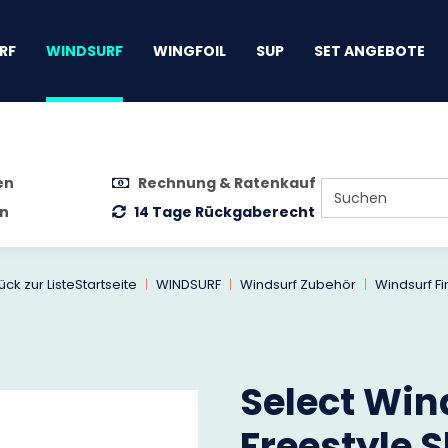
gen
RF
WINDSURF
WINGFOIL
SUP
SET ANGEBOTE
en
Rechnung & Ratenkauf
n
14 Tage Rückgaberecht
ück zur Liste
Startseite
WINDSURF
Windsurf Zubehör
Windsurf F
Select Win
Freestyle S