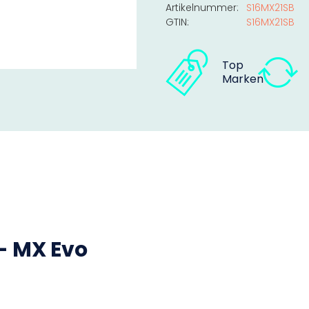
Artikelnummer:
S16MX21SB
GTIN:
S16MX21SB
Top
Marken
 - MX Evo