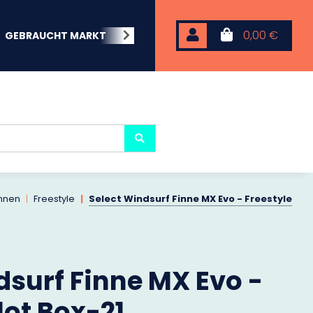
0,00 €
GEBRAUCHT MARKT
BEACHWEAR
NEOPREN
KARP
innen
Freestyle
Select Windsurf Finne MX Evo - Freestyle
dsurf Finne MX Evo -
lot Box-21