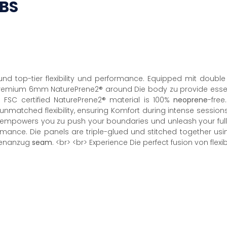
BS
und top-tier flexibility und performance. Equipped mit doubl
emium 6mm NaturePrene2® around Die body zu provide essenti
e FSC certified NaturePrene2® material is 100%
neoprene
-free
 unmatched flexibility, ensuring Komfort during intense sessio
empowers you zu push your boundaries und unleash your full p
mance. Die panels are triple-glued und stitched together usi
prenanzug
seam
. <br> <br> Experience Die perfect fusion von flexi