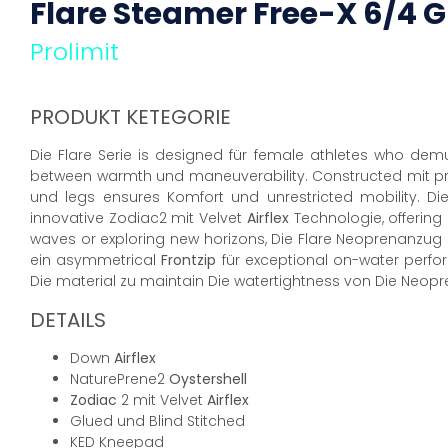
Flare Steamer Free-X 6/4
G
Prolimit
PRODUKT KETEGORIE
Die Flare Serie is designed für female athletes who dem
between warmth und maneuverability. Constructed mit pr
und legs ensures Komfort und unrestricted mobility. Di
innovative Zodiac2 mit Velvet
Airflex
Technologie, offering
waves or exploring new horizons, Die Flare Neoprenanzug 
ein asymmetrical
Frontzip
für exceptional on-water perfor
Die material zu maintain Die watertightness von Die Neo
DETAILS
Down
Airflex
NaturePrene2
Oystershell
Zodiac
2 mit Velvet
Airflex
Glued und Blind Stitched
KED Kneepad