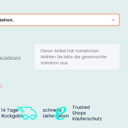
iation.
x
Dieser Artikel hat Variationen.
Wählen Sie bitte die gewünschte
e Lieferung
Variation aus.
20
Trusted
14 Tage
schnelle
Shops
Rückgabe
Lieferzeiten
Käuferschutz