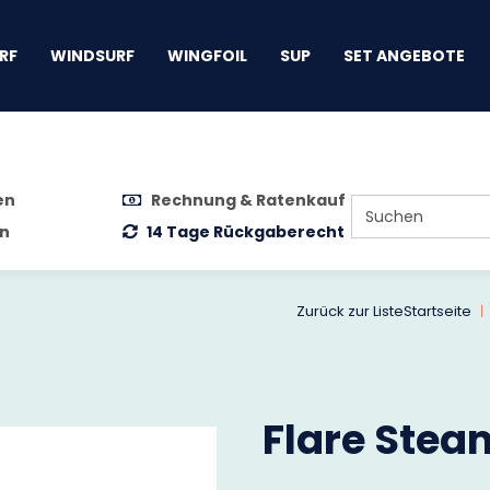
gen
RF
WINDSURF
WINGFOIL
SUP
SET ANGEBOTE
en
Rechnung & Ratenkauf
n
14 Tage Rückgaberecht
Zurück zur Liste
Startseite
Flare Stea