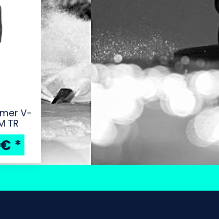
amer V-
M TR
 €
*