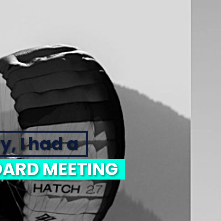
y, I had a
ARD MEETING