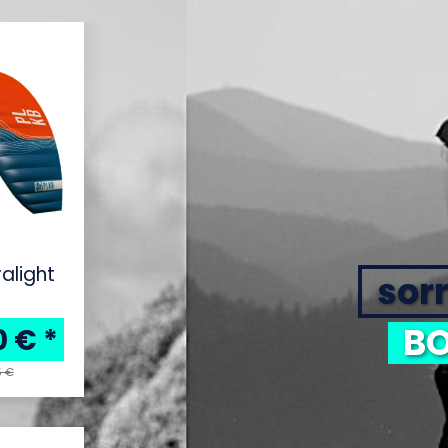
ralight
sorr
BO
10 €
*
5 €