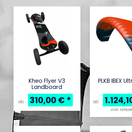
Kheo Flyer V3
PLKB IBEX Ult
Landboard
310,00 €
*
1.124,
ab
ab
statt:
1.272,9