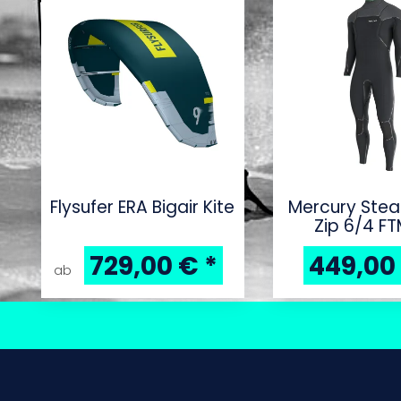
Flysufer ERA Bigair Kite
Mercury Ste
Zip 6/4 FT
729,00 €
*
449,00
ab