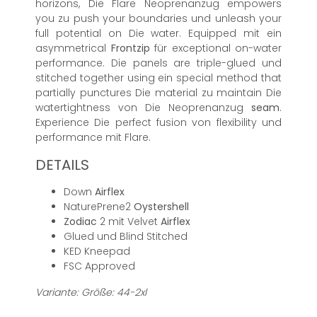
horizons, Die Flare Neoprenanzug empowers
you zu push your boundaries und unleash your
full potential on Die water. Equipped mit ein
asymmetrical
Frontzip
für exceptional on-water
performance. Die panels are triple-glued und
stitched together using ein special method that
partially punctures Die material zu maintain Die
watertightness von Die Neoprenanzug
seam
.
Experience Die perfect fusion von flexibility und
performance mit Flare.
DETAILS
Down
Airflex
NaturePrene2
Oystershell
Zodiac
2 mit Velvet
Airflex
Glued und Blind Stitched
KED Kneepad
FSC Approved
Variante: Größe: 44-2xl