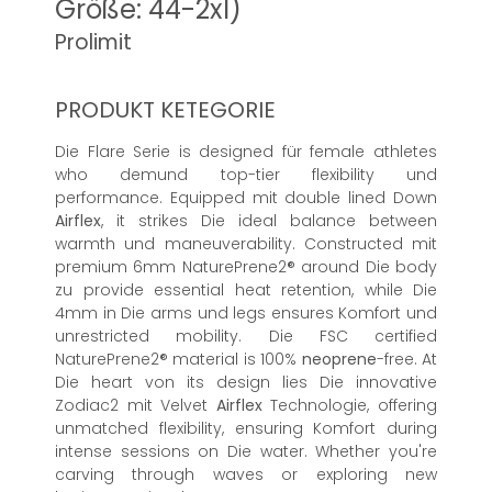
Größe: 44-2xl)
Prolimit
PRODUKT KETEGORIE
Die Flare Serie is designed für female athletes
who demund top-tier flexibility und
performance. Equipped mit double lined Down
Airflex
, it strikes Die ideal balance between
warmth und maneuverability. Constructed mit
premium 6mm NaturePrene2® around Die body
zu provide essential heat retention, while Die
4mm in Die arms und legs ensures Komfort und
unrestricted mobility. Die FSC certified
NaturePrene2® material is 100%
neoprene
-free. At
Die heart von its design lies Die innovative
Zodiac2 mit Velvet
Airflex
Technologie, offering
unmatched flexibility, ensuring Komfort during
intense sessions on Die water. Whether you're
carving through waves or exploring new