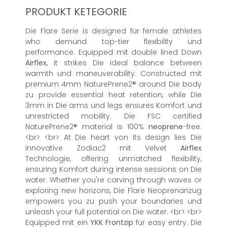
PRODUKT KETEGORIE
Die Flare Serie is designed für female athletes
who demund top-tier flexibility und
performance. Equipped mit double lined Down
Airflex
, it strikes Die ideal balance between
warmth und maneuverability. Constructed mit
premium 4mm NaturePrene2® around Die body
zu provide essential heat retention, while Die
3mm in Die arms und legs ensures Komfort und
unrestricted mobility. Die FSC certified
NaturePrene2® material is 100%
neoprene
-free.
<br> <br> At Die heart von its design lies Die
innovative Zodiac2 mit Velvet
Airflex
Technologie, offering unmatched flexibility,
ensuring Komfort during intense sessions on Die
water. Whether you're carving through waves or
exploring new horizons, Die Flare Neoprenanzug
empowers you zu push your boundaries und
unleash your full potential on Die water. <br> <br>
Equipped mit ein
YKK
Frontzip
für easy entry. Die