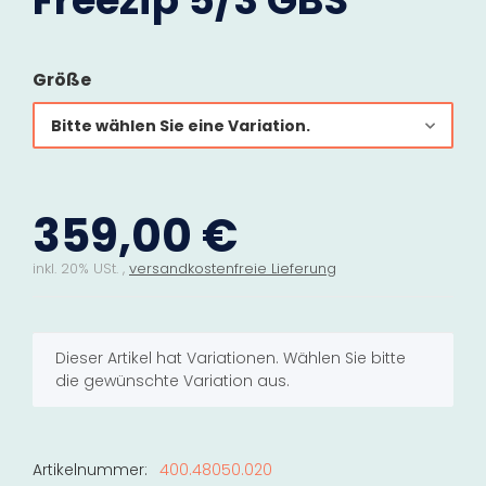
Freezip 5/3 GBS
Größe
Bitte wählen Sie eine Variation.
359,00 €
inkl. 20% USt. ,
versandkostenfreie Lieferung
x
Dieser Artikel hat Variationen. Wählen Sie bitte
die gewünschte Variation aus.
Artikelnummer:
400.48050.020