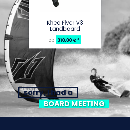
Kheo Flyer V3
Landboard
310,00 €
*
ab
sorry, I had a
BOARD MEETING