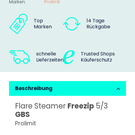
Marken:
Prolimit
Top
14 Tage
Marken
Rückgabe
schnelle
Trusted Shops
Lieferzeiten
Käuferschutz
Beschreibung
Flare Steamer
Freezip
5/3
GBS
Prolimit