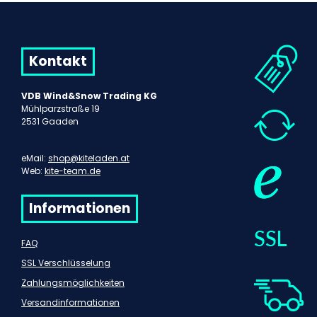
Kontakt
VDB Wind&Snow Trading KG
Mühlparzstraße 19
2531 Gaaden
eMail:
shop@kiteladen.at
Web:
kite-team.de
Informationen
FAQ
SSL Verschlüsselung
Zahlungsmöglichkeiten
Versandinformationen