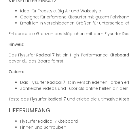
VIELSEITIGER EINSATZ:
Ideal für Freestyle, Big Air und Wakestyle
Geeignet für erfahrene Kitesurfer mit gutem Fahrkön
Erhältlich in verschiedenen Größen für unterschied
Entdecke die Grenzen des Möglichen mit dem Flysurfer
Rad
Hinweis:
Das Flysurfer
Radical 7
ist ein High-Performance-
Kiteboard
bevor du das Board fährst.
Zudem:
Das Flysurfer
Radical 7
ist in verschiedenen Farben erh
Zahlreiche Videos und Tutorials online helfen dir, dei
Teste das Flysurfer
Radical 7
und erlebe die ultimative
Kite
LIEFERUMFANG:
Flysurfer Radical 7 Kiteboard
Finnen und Schrauben