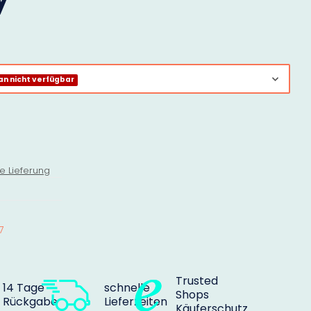
n nicht verfügbar
e Lieferung
7
Trusted
14 Tage
schnelle
Shops
Rückgabe
Lieferzeiten
Käuferschutz