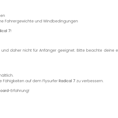
nen
liche Fahrergewichte und Windbedingungen
ical 7
!
und daher nicht für Anfänger geeignet. Bitte beachte deine 
ältlich.
ne Fähigkeiten auf dem Flysurfer
Radical 7
zu verbessern.
board
-Erfahrung!