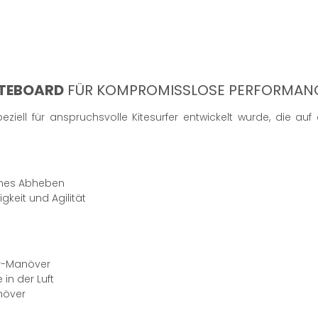
ITEBOARD
FÜR KOMPROMISSLOSE PERFORMAN
peziell für anspruchsvolle Kitesurfer entwickelt wurde, die
aches Abheben
keit und Agilität
ir-Manöver
n der Luft
növer