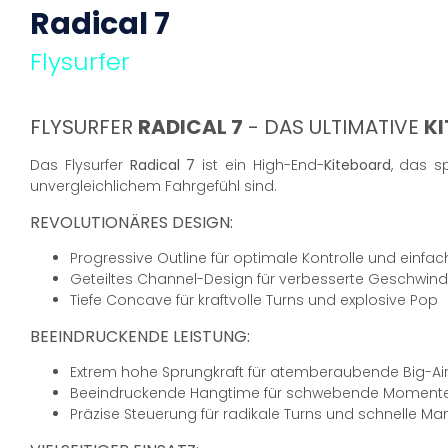
Radical 7
Flysurfer
FLYSURFER
RADICAL 7
- DAS ULTIMATIVE
K
Das Flysurfer
Radical 7
ist ein High-End-
Kiteboard
, das s
unvergleichlichem Fahrgefühl sind.
REVOLUTIONÄRES DESIGN:
Progressive Outline für optimale Kontrolle und einf
Geteiltes Channel-Design für verbesserte Geschwindig
Tiefe Concave für kraftvolle Turns und explosive Pop
BEEINDRUCKENDE LEISTUNG:
Extrem hohe Sprungkraft für atemberaubende Big-A
Beeindruckende Hangtime für schwebende Momente i
Präzise Steuerung für radikale Turns und schnelle Ma