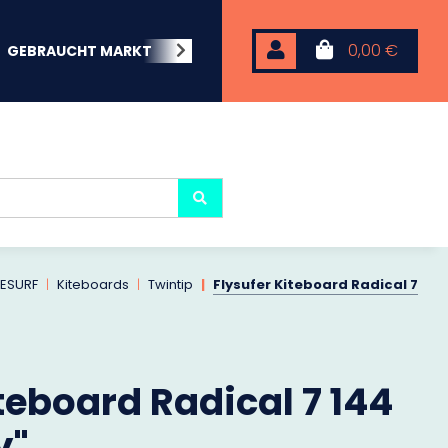
0,00 €
GEBRAUCHT MARKT
BEACHWEAR
NEOPREN
KARP
TESURF
Kiteboards
Twintip
Flysufer Kiteboard Radical 7
teboard Radical 7 144
y"