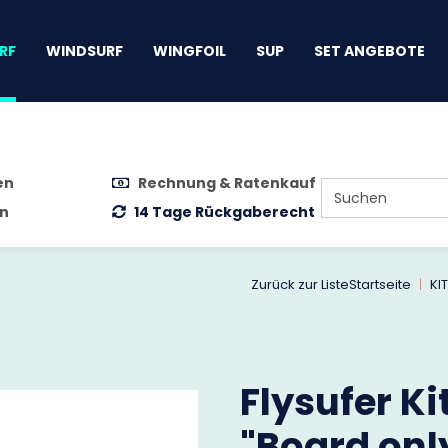
gen
RF
WINDSURF
WINGFOIL
SUP
SET ANGEBOTE
en
Rechnung & Ratenkauf
n
14 Tage Rückgaberecht
Zurück zur Liste
Startseite
KI
Flysufer Ki
"Board onl