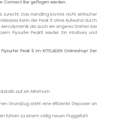
fer Connect Bar geflogen werden.
as zurecht. Das Handling könnte nicht einfacher
kreleases kann der Peak 5 ohne Aufwand durch
uf Aerodynamik als auch ein engeres Drehen bei
 Flysurfer Peak5 wieder. Ein intuitives und
e Flysurfer Peak 5 im KITELADEN Onlineshop! Der
kstalls auf ein Minimum
en Grundzug steht eine effiziente Depower an
en führen zu einem völlig neuen Fluggefühl