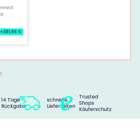
onnect
ar
+381,65 €
5
Trusted
14 Tage
schnelle
Shops
Rückgabe
Lieferzeiten
Käuferschutz