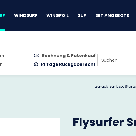
gen
RF
WINDSURF
WINGFOIL
SUP
SET ANGEBOTE
en
Rechnung & Ratenkauf
n
14 Tage Rückgaberecht
Zurück zur Liste
Start
Flysurfer 