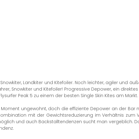
y Snowkiter, Landkiter und Kitefoiler. Noch leichter, agiler und ä
hrer, Snowkiter und Kitefoiler! Progressive Depower, ein direkte
lysurfer Peak 5 zu einem der besten Single Skin Kites am Markt.
ten Moment ungewohnt, doch die effiziente Depower an der Ba
n Kombination mit der Gewichtsreduzierung im Verhältnis zum
unmöglich und auch Backstalltendenzen sucht man vergeblich. D
ndenz.