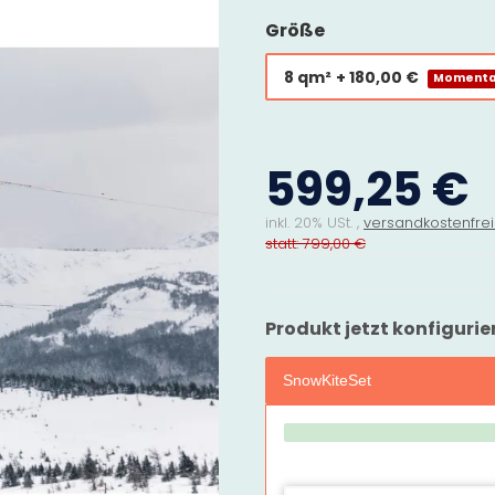
Größe
8 qm²
+ 180,00 €
Momentan
599,25 €
inkl. 20% USt. ,
versandkostenfrei
statt: 799,00 €
Produkt jetzt konfigurie
SnowKiteSet