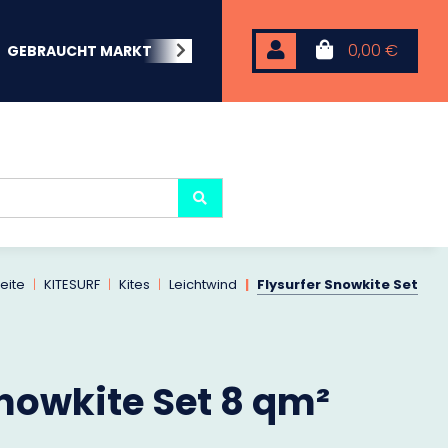
0,00 €
GEBRAUCHT MARKT
BEACHWEAR
NEOPREN
KARP
seite
KITESURF
Kites
Leichtwind
Flysurfer Snowkite Set
Snowkite Set 8 qm²