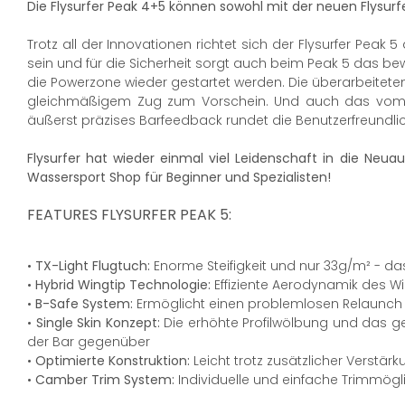
Die Flysurfer Peak 4+5 können sowohl mit der neuen Flysur
Trotz all der Innovationen richtet sich der Flysurfer Peak
sein und für die Sicherheit sorgt auch beim Peak 5 das 
die Powerzone wieder gestartet werden. Die überarbeiteten
gleichmäßigem Zug zum Vorschein. Und auch das vom Pea
äußerst präzises Barfeedback rundet die Benutzerfreundlic
Flysurfer hat wieder einmal viel Leidenschaft in die Neuau
Wassersport Shop für Beginner und Spezialisten!
FEATURES FLYSURFER PEAK 5:
•
TX-Light Flugtuch:
Enorme Steifigkeit und nur 33g/m² - 
•
Hybrid Wingtip Technologie:
Effiziente Aerodynamik des W
•
B-Safe System:
Ermöglicht einen problemlosen Relaunch
•
Single Skin Konzept:
Die erhöhte Profilwölbung und das 
der Bar gegenüber
•
Optimierte Konstruktion:
Leicht trotz zusätzlicher Verstä
•
Camber Trim System:
Individuelle und einfache Trimmög