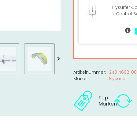
Flysurfer C
2 Control B
Artikelnummer:
24014602-00
Marken:
Flysurfer
Top
Marken