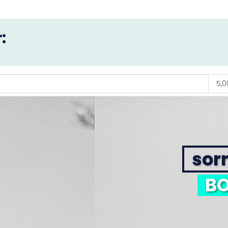
:
5,0
sorr
BO