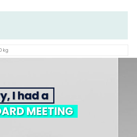
0 kg
y, I had a
ARD MEETING