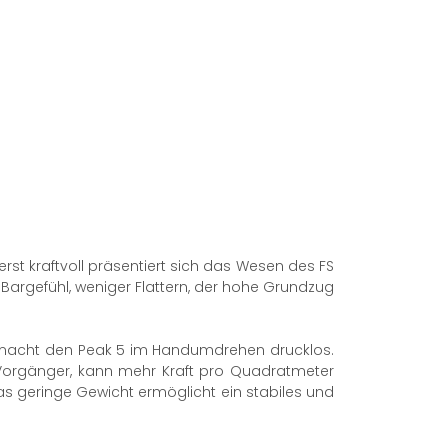
ußerst kraftvoll präsentiert sich das Wesen des FS
s Bargefühl, weniger Flattern, der hohe Grundzug
r macht den Peak 5 im Handumdrehen drucklos.
 Vorgänger, kann mehr Kraft pro Quadratmeter
as geringe Gewicht ermöglicht ein stabiles und