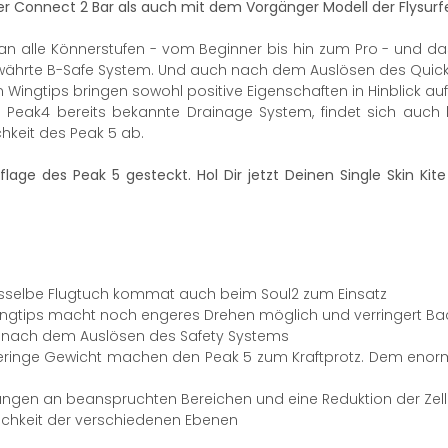
fer Connect 2 Bar als auch mit dem Vorgänger Modell der Flysur
 5 an alle Könnerstufen - vom Beginner bis hin zum Pro - und d
bewährte B-Safe System. Und auch nach dem Auslösen des Quic
 Wingtips bringen sowohl positive Eigenschaften in Hinblick a
k4 bereits bekannte Drainage System, findet sich auch beim
hkeit des Peak 5 ab.
flage des Peak 5 gesteckt. Hol Dir jetzt Deinen Single Skin Kit
dasselbe Flugtuch kommat auch beim Soul2 zum Einsatz
ingtips macht noch engeres Drehen möglich und verringert Bac
 nach dem Auslösen des Safety Systems
geringe Gewicht machen den Peak 5 zum Kraftprotz. Dem enorm
rkungen an beanspruchten Bereichen und eine Reduktion der Zell
lichkeit der verschiedenen Ebenen