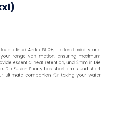
xxl)
 double lined
Airflex
500+, it offers flexibility und
s your range von motion, ensuring maximum
ovide essential heat retention, und 2mm in Die
ee. Die Fusion Shorty has short arms und short
r ultimate companion für taking your water