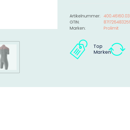
Artikelnummer:
400.46160.03
GTIN:
87172648325
Marken:
Prolimit
Top
Marken