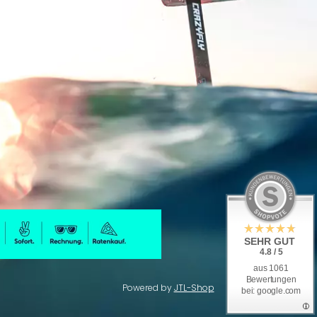
SEHR GUT
4.8 / 5
aus 1061
Bewertungen
Powered by
JTL-Shop
bei: google.com