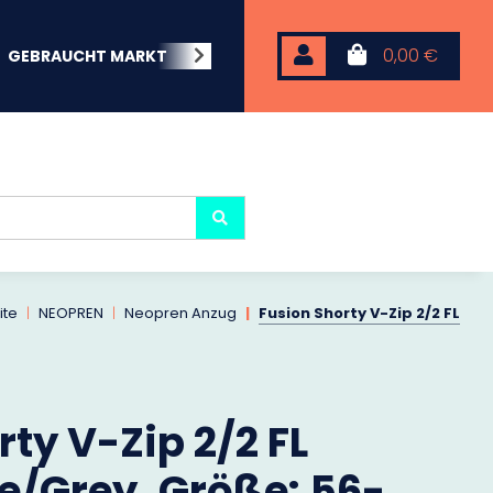
0,00 €
GEBRAUCHT MARKT
BEACHWEAR
NEOPREN
KARP
ite
NEOPREN
Neopren Anzug
Fusion Shorty V-Zip 2/2 FL
ty V-Zip 2/2 FL
ue/Grey, Größe: 56-