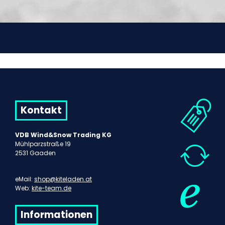
Kontakt
VDB Wind&Snow Trading KG
Mühlparzstraße 19
2531 Gaaden
eMail:
shop@kiteladen.at
Web:
kite-team.de
Informationen