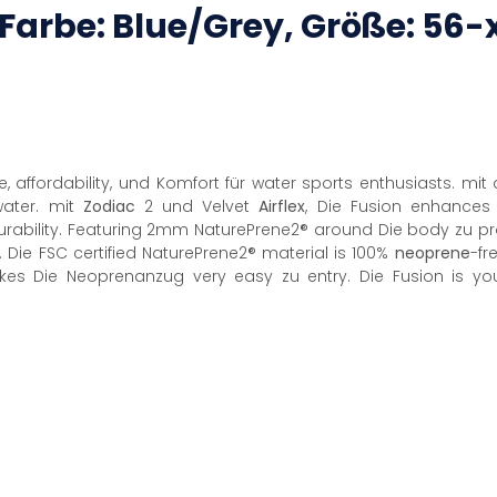
(Farbe: Blue/Grey, Größe: 56-
 affordability, und Komfort für water sports enthusiasts. mit
water. mit
Zodiac
2 und Velvet
Airflex
, Die Fusion enhance
urability. Featuring 2mm NaturePrene2® around Die body zu pr
 Die FSC certified NaturePrene2® material is 100%
neoprene
-fr
s Die Neoprenanzug very easy zu entry. Die Fusion is you