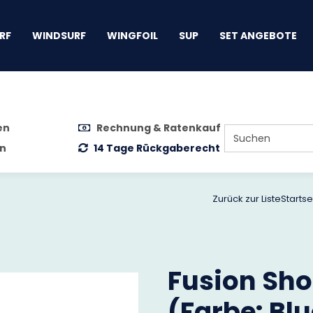
gen
RF
WINDSURF
WINGFOIL
SUP
SET ANGEBOTE
en
Rechnung & Ratenkauf
n
14 Tage Rückgaberecht
Zurück zur Liste
Startse
Fusion Shor
(Farbe: Bl