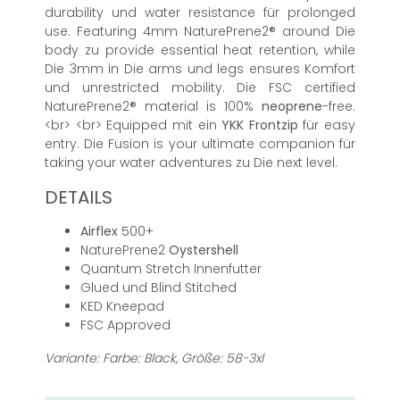
durability und water resistance für prolonged
use. Featuring 4mm NaturePrene2® around Die
body zu provide essential heat retention, while
Die 3mm in Die arms und legs ensures Komfort
und unrestricted mobility. Die FSC certified
NaturePrene2® material is 100%
neoprene
-free.
<br> <br> Equipped mit ein
YKK
Frontzip
für easy
entry. Die Fusion is your ultimate companion für
taking your water adventures zu Die next level.
DETAILS
Airflex
500+
NaturePrene2
Oystershell
Quantum Stretch Innenfutter
Glued und Blind Stitched
KED Kneepad
FSC Approved
Variante: Farbe: Black, Größe: 58-3xl