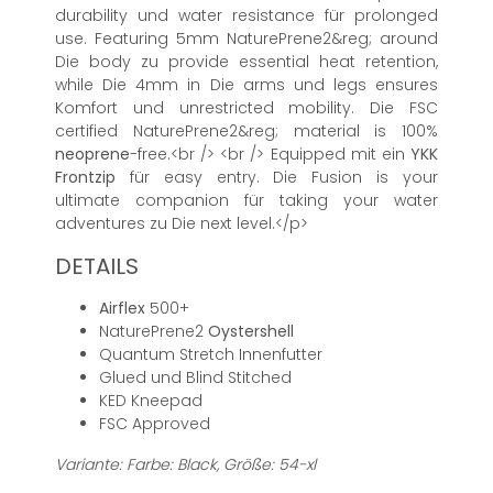
durability und water resistance für prolonged
use. Featuring 5mm NaturePrene2&reg; around
Die body zu provide essential heat retention,
while Die 4mm in Die arms und legs ensures
Komfort und unrestricted mobility. Die FSC
certified NaturePrene2&reg; material is 100%
neoprene
-free.<br /> <br /> Equipped mit ein
YKK
Frontzip
für easy entry. Die Fusion is your
ultimate companion für taking your water
adventures zu Die next level.</p>
DETAILS
Airflex
500+
NaturePrene2
Oystershell
Quantum Stretch Innenfutter
Glued und Blind Stitched
KED Kneepad
FSC Approved
Variante: Farbe: Black, Größe: 54-xl