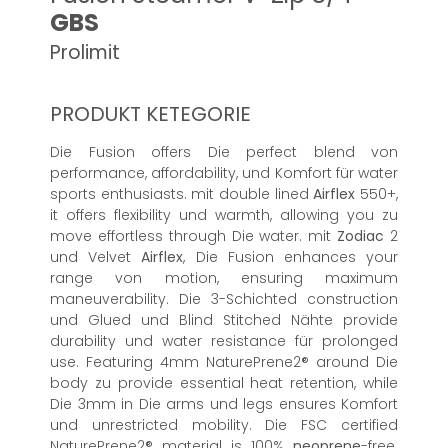
GBS
Prolimit
PRODUKT KETEGORIE
Die Fusion offers Die perfect blend von
performance, affordability, und Komfort für water
sports enthusiasts. mit double lined
Airflex
550+,
it offers flexibility und warmth, allowing you zu
move effortless through Die water. mit
Zodiac
2
und Velvet
Airflex
, Die Fusion enhances your
range von motion, ensuring maximum
maneuverability. Die 3-Schichted construction
und Glued und Blind Stitched Nähte provide
durability und water resistance für prolonged
use. Featuring 4mm NaturePrene2® around Die
body zu provide essential heat retention, while
Die 3mm in Die arms und legs ensures Komfort
und unrestricted mobility. Die FSC certified
NaturePrene2® material is 100%
neoprene
-free.