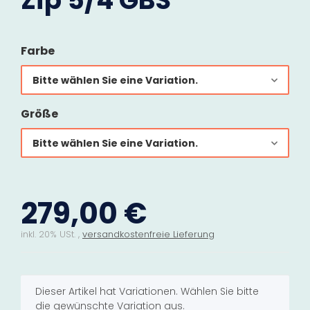
Zip 5/4 GBS
Farbe
Bitte wählen Sie eine Variation.
Größe
Bitte wählen Sie eine Variation.
279,00 €
inkl. 20% USt. ,
versandkostenfreie Lieferung
x
Dieser Artikel hat Variationen. Wählen Sie bitte
die gewünschte Variation aus.