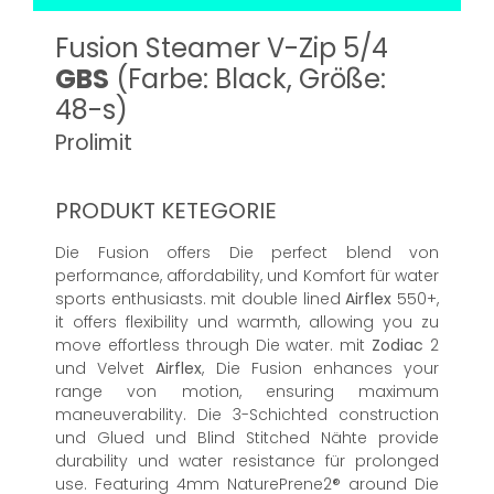
Fusion Steamer V-Zip 5/4
GBS
(Farbe: Black, Größe:
48-s)
Prolimit
PRODUKT KETEGORIE
Die Fusion offers Die perfect blend von
performance, affordability, und Komfort für water
sports enthusiasts. mit double lined
Airflex
550+,
it offers flexibility und warmth, allowing you zu
move effortless through Die water. mit
Zodiac
2
und Velvet
Airflex
, Die Fusion enhances your
range von motion, ensuring maximum
maneuverability. Die 3-Schichted construction
und Glued und Blind Stitched Nähte provide
durability und water resistance für prolonged
use. Featuring 4mm NaturePrene2® around Die