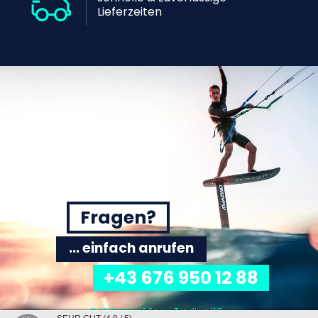
Lieferzeiten
Fragen?
... einfach anrufen
+43 676 950 12 88
© VDB Wind&Snow Trading KG