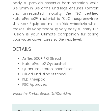
body zu provide essential heat retention, while
Die 3mm in Die arms und legs ensures Komfort
und unrestricted mobility. Die FSC certified
NaturePrene2® material is 100%
neoprene
-free.
<br> <br> Equipped mit ein
YKK
V-
backzip
which
makes Die Neoprenanzug very easy zu entry. Die
Fusion is your ultimate companion für taking
your water adventures zu Die next level.
DETAILS
Airflex
500+ / Q Stretch
NaturePrene2
Oystershell
Quantum Stretch Innenfutter
Glued und Blind Stitched
KED Kneepad
FSC Approved
Variante: Farbe: Black, Größe: 48-s