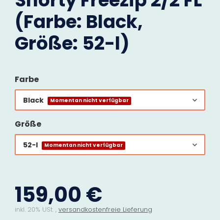
Shorty Freezip 2/2 FL
(Farbe: Black,
Größe: 52-l)
Farbe
Black
Momentan nicht verfügbar
Größe
52-l
Momentan nicht verfügbar
159,00 €
inkl. 20% USt. ,
versandkostenfreie Lieferung