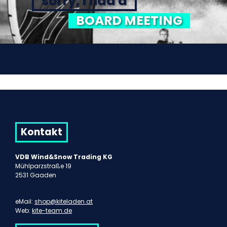
sorry, I had a
BOARD MEETING
Kontakt
VDB Wind&Snow Trading KG
Mühlparzstraße 19
2531 Gaaden
eMail:
shop@kiteladen.at
Web:
kite-team.de