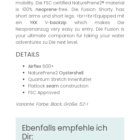
mobility. Die FSC certified NaturePrene2® material
is 100%
neoprene
-free. Die Fusion Shorty has
short arms und short legs. <br><br>Equipped mit
ein
YKK
V-
backzip
which makes Die
Neoprenanzug very easy zu entry. Die Fusion is
your ultimate companion für taking your water
adventures zu Die next level.
DETAILS
Airflex
500+
NaturePrene2
Oystershell
Quantum Stretch Innenfutter
Flatlock
seam
construction
FSC Approved
Variante: Farbe: Black, Größe: 52-l
Ebenfalls empfehle ich
Dir: