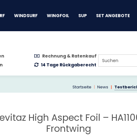
gen
RF
WINDSURF
WINGFOIL
SUP
SET ANGEBOTE
en
Rechnung & Ratenkauf
n
14 Tage Rückgaberecht
Startseite
News
Testberich
Levitaz High Aspect Foil – HA1
Frontwing