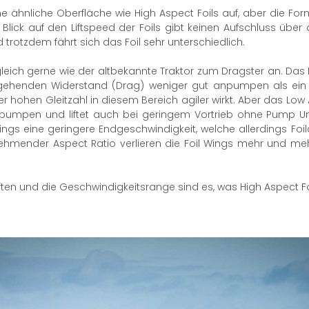
ne ähnliche Oberfläche wie High Aspect Foils auf, aber die For
lick auf den Liftspeed der Foils gibt keinen Aufschluss über 
 trotzdem fährt sich das Foil sehr unterschiedlich.
rgleich gerne wie der altbekannte Traktor zum Dragster an. Das
rgehenden Widerstand (Drag) weniger gut anpumpen als ein H
 hohen Gleitzahl in diesem Bereich agiler wirkt. Aber das Low 
npumpen und liftet auch bei geringem Vortrieb ohne Pump Un
Wings eine geringere Endgeschwindigkeit, welche allerdings F
unehmender Aspect Ratio verlieren die Foil Wings mehr und mehr 
ten und die Geschwindigkeitsrange sind es, was High Aspect Fo