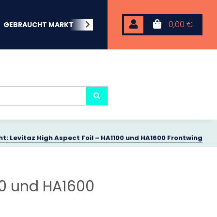
0,00 €
GEBRAUCHT MARKT
BEACHWEAR
NEOPREN
KARP
t: Levitaz High Aspect Foil – HA1100 und HA1600 Frontwing
100 und HA1600