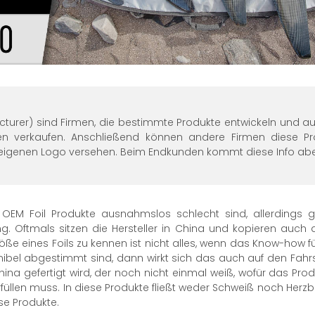
turer) sind Firmen, die bestimmte Produkte entwickeln und auc
 verkaufen. Anschließend können andere Firmen diese Pr
igenen Logo versehen. Beim Endkunden kommt diese Info aber 
le OEM Foil Produkte ausnahmslos schlecht sind, allerdings
ng. Oftmals sitzen die Hersteller in China und kopieren auch
ße eines Foils zu kennen ist nicht alles, wenn das Know-how fü
nibel abgestimmt sind, dann wirkt sich das auch auf den Fahrspa
a gefertigt wird, der noch nicht einmal weiß, wofür das Prod
füllen muss. In diese Produkte fließt weder Schweiß noch Herzblu
se Produkte.