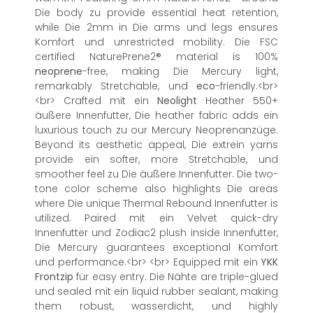
Die body zu provide essential heat retention,
while Die 2mm in Die arms und legs ensures
Komfort und unrestricted mobility. Die FSC
certified NaturePrene2® material is 100%
neoprene
-free, making Die Mercury light,
remarkably Stretchable, und
eco
-friendly.<br>
<br> Crafted mit ein
Neolight
Heather 550+
äußere Innenfutter, Die heather fabric adds ein
luxurious touch zu our Mercury Neoprenanzüge.
Beyond its aesthetic appeal, Die extrein yarns
provide ein softer, more Stretchable, und
smoother feel zu Die äußere Innenfutter. Die two-
tone color scheme also highlights Die areas
where Die unique Thermal Rebound Innenfutter is
utilized. Paired mit ein Velvet quick-dry
Innenfutter und Zodiac2 plush inside Innenfutter,
Die Mercury guarantees exceptional Komfort
und performance.<br> <br> Equipped mit ein
YKK
Frontzip
für easy entry. Die Nähte are triple-glued
und sealed mit ein liquid rubber sealant, making
them robust, wasserdicht, und highly