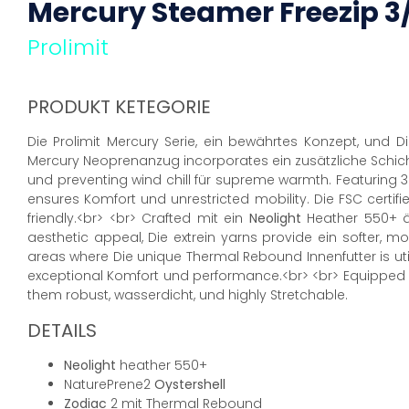
Mercury Steamer
Freezip
3
Prolimit
PRODUKT KETEGORIE
Die Prolimit Mercury Serie, ein bewährtes Konzept, und 
Mercury Neoprenanzug incorporates ein zusätzliche Schic
und preventing wind chill für supreme warmth. Featuring 
ensures Komfort und unrestricted mobility. Die FSC certif
friendly.<br> <br> Crafted mit ein
Neolight
Heather 550+ äu
aesthetic appeal, Die extrein yarns provide ein softer, m
areas where Die unique Thermal Rebound Innenfutter is util
exceptional Komfort und performance.<br> <br> Equipped 
them robust, wasserdicht, und highly Stretchable.
DETAILS
Neolight
heather 550+
NaturePrene2
Oystershell
Zodiac
2 mit Thermal Rebound