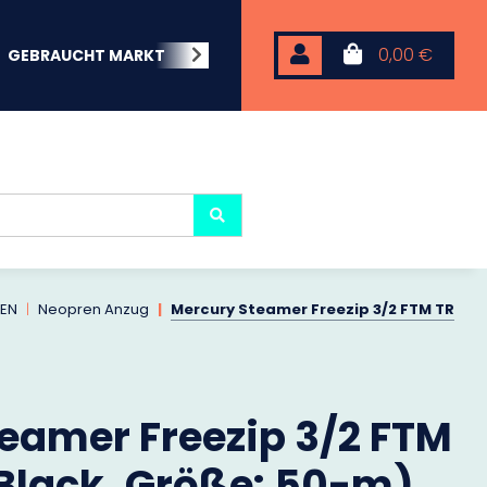
0,00 €
GEBRAUCHT MARKT
BEACHWEAR
NEOPREN
KARP
EN
Neopren Anzug
Mercury Steamer Freezip 3/2 FTM TR
eamer Freezip 3/2 FTM
 Black, Größe: 50-m)