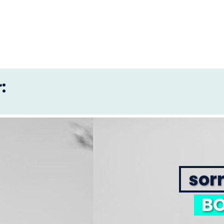
:
sorr
BO