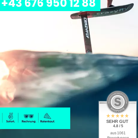
+43 676 950 12 88
SEHR GUT
4.8 / 5
aus 1061