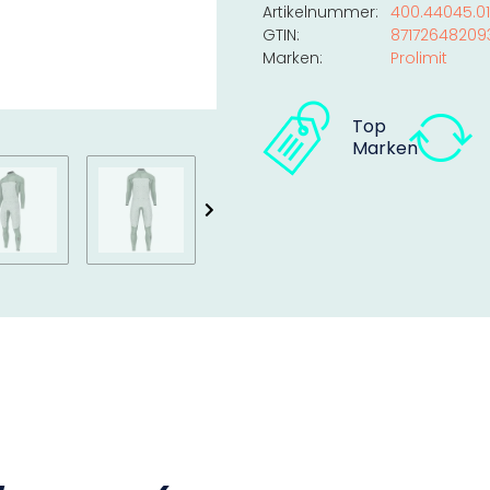
Artikelnummer:
400.44045.01
GTIN:
87172648209
Marken:
Prolimit
Top
Marken