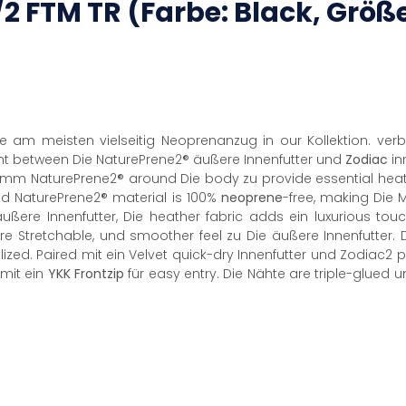
/2
FTM
TR (Farbe: Black, Größ
Die am meisten vielseitig Neoprenanzug in our Kollektion. ve
ht between Die NaturePrene2® äußere Innenfutter und
Zodiac
in
3mm NaturePrene2® around Die body zu provide essential heat 
ied NaturePrene2® material is 100%
neoprene
-free, making Die 
ßere Innenfutter, Die heather fabric adds ein luxurious to
ore Stretchable, und smoother feel zu Die äußere Innenfutter.
ized. Paired mit ein Velvet quick-dry Innenfutter und Zodiac2 p
mit ein
YKK
Frontzip
für easy entry. Die Nähte are triple-glued 