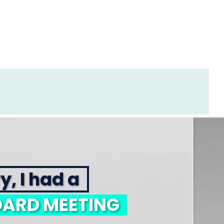
y, I had a
ARD MEETING