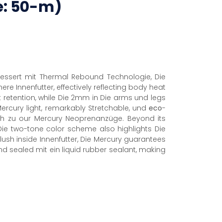
e: 50-m)
rbessert mit Thermal Rebound Technologie, Die
nere Innenfutter, effectively reflecting body heat
retention, while Die 2mm in Die arms und legs
Mercury light, remarkably Stretchable, und
eco
-
uch zu our Mercury Neoprenanzüge. Beyond its
 Die two-tone color scheme also highlights Die
lush inside Innenfutter, Die Mercury guarantees
und sealed mit ein liquid rubber sealant, making