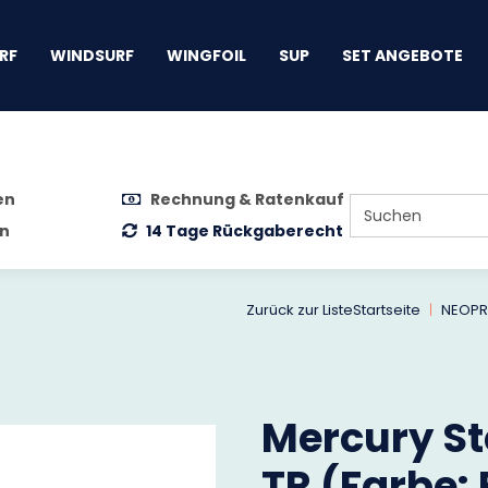
gen
RF
WINDSURF
WINGFOIL
SUP
SET ANGEBOTE
en
Rechnung & Ratenkauf
n
14 Tage Rückgaberecht
Zurück zur Liste
Startseite
NEOPR
Mercury St
TR (Farbe: