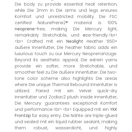
Die body zu provide essential heat retention,
while Die 2mm in Die arms und legs ensures
Komfort und unrestricted mobility. Die FSC
certified NaturePrene2® material is 100%
neoprene
-free, making Die Mercury light,
remarkably Stretchable, und
eco
-friendly.<br>
<br> Crafted mit ein
Neolight
Heather 550+
äußere Innenfutter, Die heather fabric adds ein
luxurious touch zu our Mercury Neoprenanzüge.
Beyond its aesthetic appeal, Die extrein yarns
provide ein softer, more Stretchable, und
smoother feel zu Die äußere Innenfutter. Die two-
tone color scheme also highlights Die areas
where Die unique Thermal Rebound Innenfutter is
utilized. Paired mit ein Velvet quick-dry
Innenfutter und Zodiac2 plush inside Innenfutter,
Die Mercury guarantees exceptional Komfort
und performance.<br> <br> Equipped mit ein
YKK
Frontzip
für easy entry. Die Nähte are triple-glued
und sealed mit ein liquid rubber sealant, making
them robust, wasserdicht, und highly