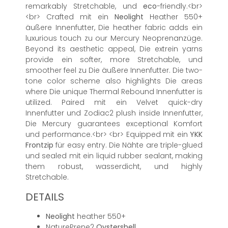
remarkably Stretchable, und
eco
-friendly.<br>
<br> Crafted mit ein
Neolight
Heather 550+
äußere Innenfutter, Die heather fabric adds ein
luxurious touch zu our Mercury Neoprenanzüge.
Beyond its aesthetic appeal, Die extrein yarns
provide ein softer, more Stretchable, und
smoother feel zu Die äußere Innenfutter. Die two-
tone color scheme also highlights Die areas
where Die unique Thermal Rebound Innenfutter is
utilized. Paired mit ein Velvet quick-dry
Innenfutter und Zodiac2 plush inside Innenfutter,
Die Mercury guarantees exceptional Komfort
und performance.<br> <br> Equipped mit ein
YKK
Frontzip
für easy entry. Die Nähte are triple-glued
und sealed mit ein liquid rubber sealant, making
them robust, wasserdicht, und highly
Stretchable.
DETAILS
Neolight
heather 550+
NaturePrene2
Oystershell