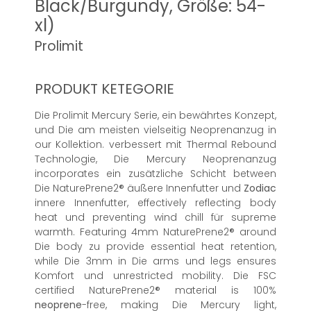
Black/Burgundy, Größe: 54-
xl)
Prolimit
PRODUKT KETEGORIE
Die Prolimit Mercury Serie, ein bewährtes Konzept,
und Die am meisten vielseitig Neoprenanzug in
our Kollektion. verbessert mit Thermal Rebound
Technologie, Die Mercury Neoprenanzug
incorporates ein zusätzliche Schicht between
Die NaturePrene2® äußere Innenfutter und
Zodiac
innere Innenfutter, effectively reflecting body
heat und preventing wind chill für supreme
warmth. Featuring 4mm NaturePrene2® around
Die body zu provide essential heat retention,
while Die 3mm in Die arms und legs ensures
Komfort und unrestricted mobility. Die FSC
certified NaturePrene2® material is 100%
neoprene
-free, making Die Mercury light,