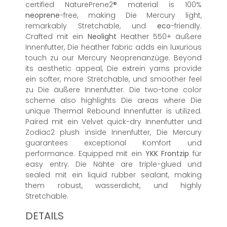
certified NaturePrene2® material is 100%
neoprene
-free, making Die Mercury light,
remarkably Stretchable, und
eco
-friendly.
Crafted mit ein
Neolight
Heather 550+ äußere
Innenfutter, Die heather fabric adds ein luxurious
touch zu our Mercury Neoprenanzüge. Beyond
its aesthetic appeal, Die extrein yarns provide
ein softer, more Stretchable, und smoother feel
zu Die äußere Innenfutter. Die two-tone color
scheme also highlights Die areas where Die
unique Thermal Rebound Innenfutter is utilized.
Paired mit ein Velvet quick-dry Innenfutter und
Zodiac2 plush inside Innenfutter, Die Mercury
guarantees exceptional Komfort und
performance. Equipped mit ein
YKK
Frontzip
für
easy entry. Die Nähte are triple-glued und
sealed mit ein liquid rubber sealant, making
them robust, wasserdicht, und highly
Stretchable.
DETAILS