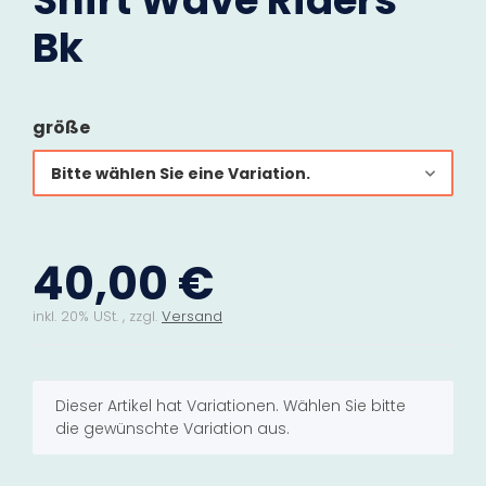
Shirt Wave Riders
Bk
größe
Bitte wählen Sie eine Variation.
40,00 €
inkl. 20% USt. , zzgl.
Versand
x
Dieser Artikel hat Variationen. Wählen Sie bitte
die gewünschte Variation aus.