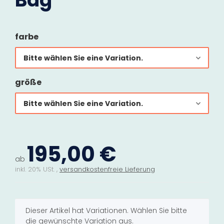
Bag
farbe
Bitte wählen Sie eine Variation.
größe
Bitte wählen Sie eine Variation.
195,00 €
ab
inkl. 20% USt. ,
versandkostenfreie Lieferung
x
Dieser Artikel hat Variationen. Wählen Sie bitte
die gewünschte Variation aus.