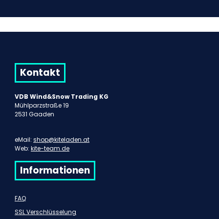
Kontakt
VDB Wind&Snow Trading KG
Mühlparzstraße 19
2531 Gaaden
eMail:
shop@kiteladen.at
Web:
kite-team.de
Informationen
FAQ
SSL Verschlüsselung