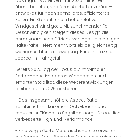
Das Flight EVO VII kehrt für 2026 mit einem
überarbeiteten, strafferen Achterliek zurück –
entwickelt für noch schnelleres, effizienteres
Foilen. Ein Garant für ein hohe relative
Windgeschwindigkeit. Mit zunehmender Foil-
Geschwindigkeit steigert dieses Design die
aerodynamische Effizienz, verringert die nötigen
Haltekräfte, liefert mehr Vortrieb bei gleichzeitig
weniger Achterliekbewegung. Für ein präzises,
„locked-in“ Fahrgefühl.
Bereits 2025 lag der Fokus auf maximaler
Performance im oberen Windbereich und
erhöhter Stabilität, diese Weiterentwicklungen
bleiben auch 2026 bestehen:
- Das insgesamt höhere Aspect Ratio,
kombiniert mit kürzerem Gabelbaum und
reduzierter Fläche im Segeltop, sorgt für deutlich
verbesserte High-End-Performance.
- Eine vergrößerte Masttaschenbreite erweitert