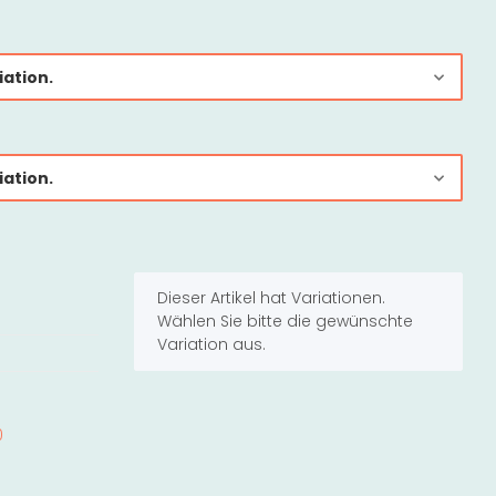
iation.
iation.
x
Dieser Artikel hat Variationen.
Wählen Sie bitte die gewünschte
Variation aus.
0