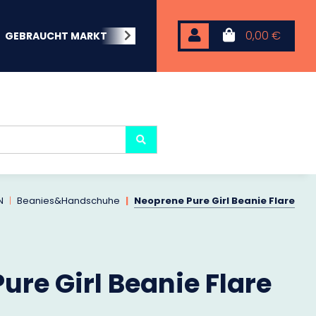
0,00 €
GEBRAUCHT MARKT
BEACHWEAR
NEOPREN
KARP
N
Beanies&Handschuhe
Neoprene Pure Girl Beanie Flare
ure Girl Beanie Flare