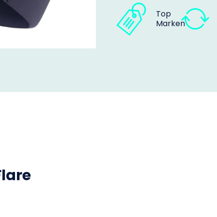
Top
Marken
Flare