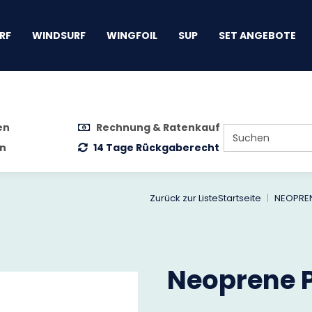
gen
RF
WINDSURF
WINGFOIL
SUP
SET ANGEBOTE
en
Rechnung & Ratenkauf
n
14 Tage Rückgaberecht
Zurück zur Liste
Startseite
NEOPRE
Neoprene P