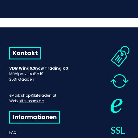
Kontakt
VDB Wind&Snow Trading KG
Mühlparzstraße 19
2531 Gaaden
eMail:
shop@kiteladen.at
Web:
kite-team.de
Informationen
FAQ