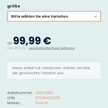
größe
Bitte wählen Sie eine Variation.
99,99 €
ab
inkl. 20% USt. ,
versandkostenfreie Lieferung
x
Dieser Artikel hat Variationen. Wählen Sie bitte
die gewünschte Variation aus.
Artikelnummer:
408.00882
GTIN:
8717264264735
Marken:
Prolimit