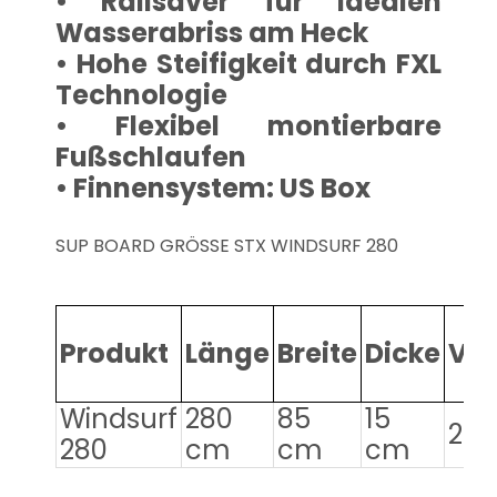
• Railsaver für idealen
Wasserabriss am Heck
• Hohe Steifigkeit durch FXL
Technologie
• Flexibel montierbare
Fußschlaufen
• Finnensystem: US Box
SUP BOARD GRÖSSE STX WINDSURF 280
Produkt
Länge
Breite
Dicke
Vo
Windsurf
280
85
15
280 
280
cm
cm
cm