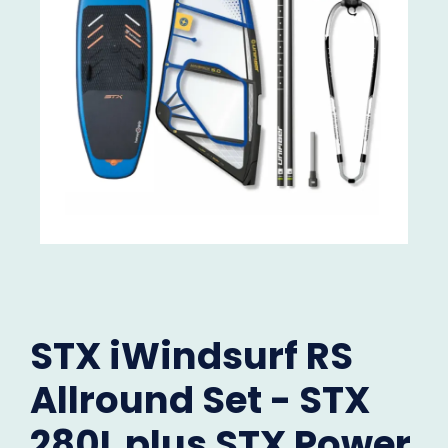
STX iWindsurf RS
Allround Set - STX
280L plus STX Power