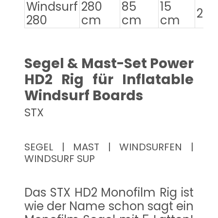
Windsurf
280
85
15
280 
280
cm
cm
cm
Segel & Mast-Set Power
HD2 Rig für Inflatable
Windsurf Boards
STX
SEGEL | MAST | WINDSURFEN |
WINDSURF SUP
Das STX HD2 Monofilm Rig ist
wie der Name schon sagt ein