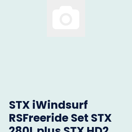
STX iWindsurf
RSFreeride Set STX
280L plus STX HD2