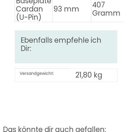
Baseplate
407
Cardan
93 mm
M
Gramm
(U-Pin)
Ebenfalls empfehle ich
Dir:
Produkteigenschaft
Wert
21,80 kg
Versandgewicht:
Das könnte dir auch gefallen: