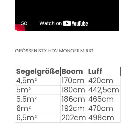
GRÖSSEN STX HD2 MONOFILM RIG:
Segelgröße
Boom
Luff
4,5m²
170cm
420cm
5m²
180cm
442,5cm
5,5m²
186cm
465cm
6m²
192cm
470cm
6,5m²
202cm
498cm