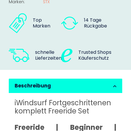
Marken:
STX
Top
14 Tage
Marken
Rückgabe
schnelle
Trusted Shops
Lieferzeiten
Käuferschutz
Beschreibung
iWindsurf Fortgeschrittenen
komplett Freeride Set
Freeride | Beginner |