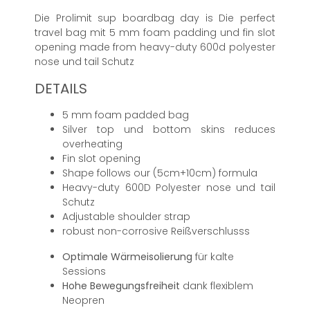
Die Prolimit sup boardbag day is Die perfect
travel bag mit 5 mm foam padding und fin slot
opening made from heavy-duty 600d polyester
nose und tail Schutz
DETAILS
5 mm foam padded bag
Silver top und bottom skins reduces
overheating
Fin slot opening
Shape follows our (5cm+10cm) formula
Heavy-duty 600D Polyester nose und tail
Schutz
Adjustable shoulder strap
robust non-corrosive Reißverschlusss
Optimale Wärmeisolierung
für kalte
Sessions
Hohe Bewegungsfreiheit
dank flexiblem
Neopren