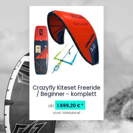
Crazyfly Kiteset Freeride
/ Beginner - komplett
1.599,20 €
*
ab
statt:
1.999,00 €