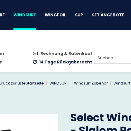
gen
RF
WINDSURF
WINGFOIL
SUP
SET ANGEBOTE
en
Rechnung & Ratenkauf
n
14 Tage Rückgaberecht
urück zur Liste
Startseite
WINDSURF
Windsurf Zubehör
Windsurf
Select Win
- Slalom 