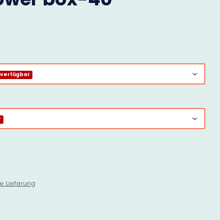
 verfügbar
r
e Lieferung