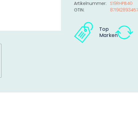
Artikelnummer:
S19RHPB40
GTIN:
87191289345
Top
Marken