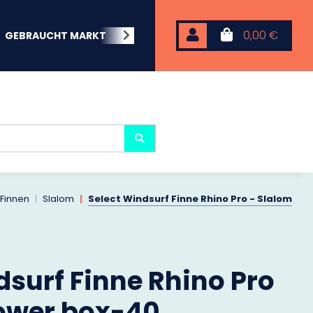
0,00 €
GEBRAUCHT MARKT
BEACHWEAR
NEOPREN
KARP
 Finnen
Slalom
Select Windsurf Finne Rhino Pro - Slalom
dsurf Finne Rhino Pro
Power box-40