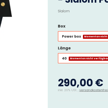
Slalom
Box
Power box
Momentan nicht
Länge
40
Momentan nicht verfügba
290,00 €
inkl. 20% USt. ,
versandkostenfrei