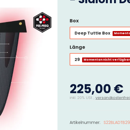
Box
Deep Tuttle Box
Momentan
Länge
29
Momentan nicht verfügba
225,00 €
inkl. 20% USt. ,
versandkostenfrei
Artikelnummer:
S22BLADTB29