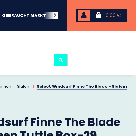
0,00 €
GEBRAUCHT MARKT
BEACHWEAR
NEOPREN
KARP
Finnen
Slalom
Select Windsurf Finne The Blade - Slalom
dsurf Finne The Blade
eep Tuttle Box-29