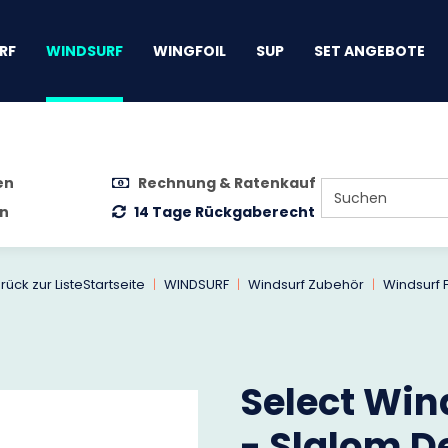
gen
RF
WINDSURF
WINGFOIL
SUP
SET ANGEBOTE
en
Rechnung & Ratenkauf
n
14 Tage Rückgaberecht
rück zur Liste
Startseite
WINDSURF
Windsurf Zubehör
Windsurf 
Select Win
- Slalom D