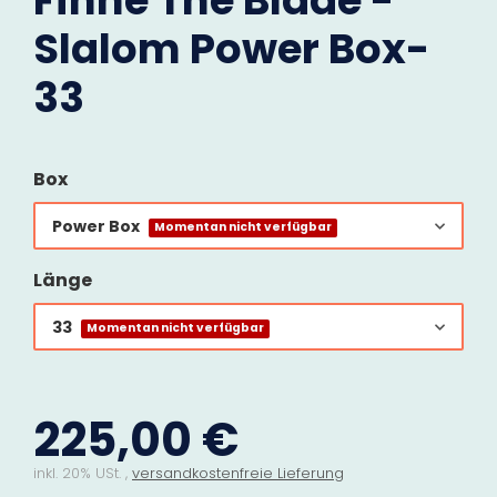
Finne The Blade -
Slalom Power Box-
33
Box
Power Box
Momentan nicht verfügbar
Länge
33
Momentan nicht verfügbar
225,00 €
inkl. 20% USt. ,
versandkostenfreie Lieferung