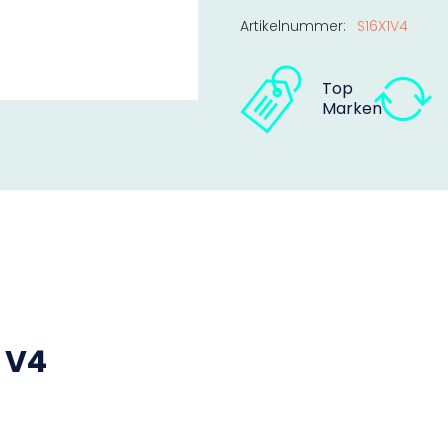
Artikelnummer:
S16X1V4
Top
Marken
 V4