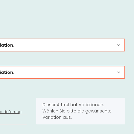
iation.
iation.
x
Dieser Artikel hat Variationen.
Wählen Sie bitte die gewünschte
e Lieferung
Variation aus.