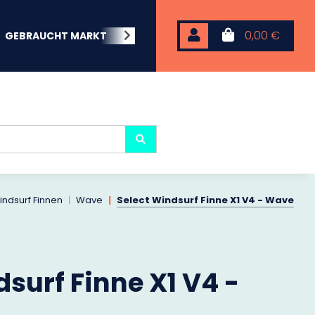
0,00 €
GEBRAUCHT MARKT
BEACHWEAR
NEOPREN
KARP
indsurf Finnen
Wave
Select Windsurf Finne X1 V4 - Wave
surf Finne X1 V4 -