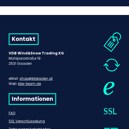
Kontakt
VDB Wind&Snow Trading KG
Mühlparzstraße 19
2531 Gaaden
eMail:
shop@kiteladen.at
Web:
kite-team.de
Informationen
FAQ
SSL Verschlüsselung