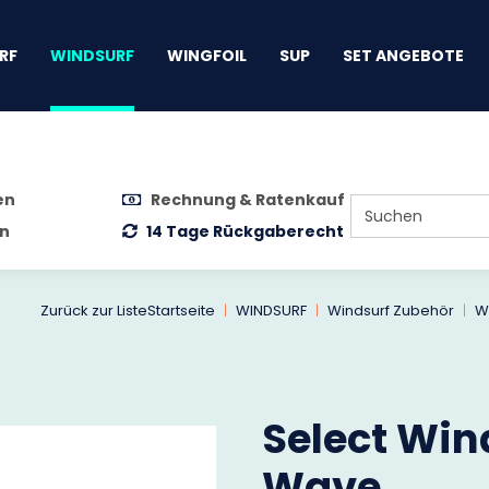
gen
RF
WINDSURF
WINGFOIL
SUP
SET ANGEBOTE
en
Rechnung & Ratenkauf
n
14 Tage Rückgaberecht
Zurück zur Liste
Startseite
WINDSURF
Windsurf Zubehör
W
Select Wind
Wave