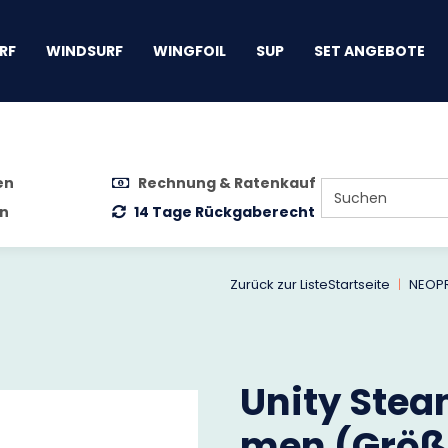
gen
RF
WINDSURF
WINGFOIL
SUP
SET ANGEBOTE
en
Rechnung & Ratenkauf
n
14 Tage Rückgaberecht
Zurück zur Liste
Startseite
NEOP
Unity Stea
men (Größe