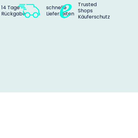
Trusted
14 Tage
schnelle
Shops
Rückgabe
Lieferzeiten
Käuferschutz