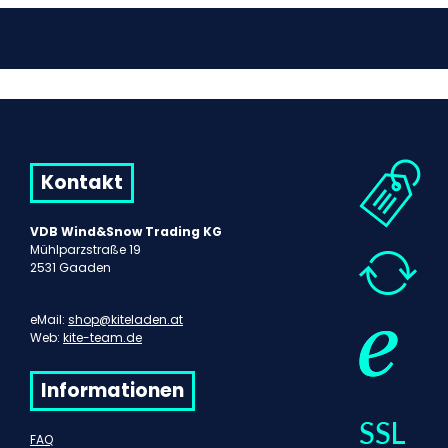
Kontakt
VDB Wind&Snow Trading KG
Mühlparzstraße 19
2531 Gaaden
eMail:
shop@kiteladen.at
Web:
kite-team.de
Informationen
FAQ