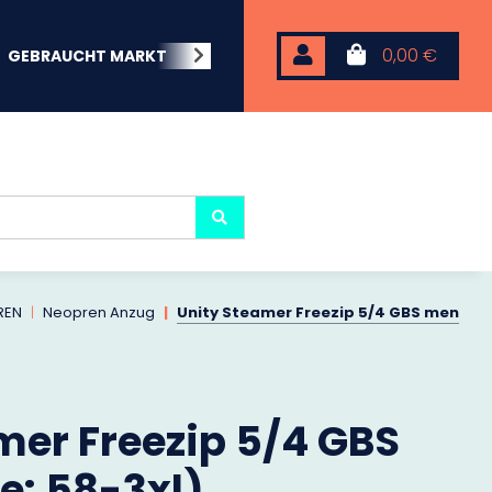
0,00 €
GEBRAUCHT MARKT
BEACHWEAR
NEOPREN
KARP
REN
Neopren Anzug
Unity Steamer Freezip 5/4 GBS men
mer Freezip 5/4 GBS
: 58-3xl)