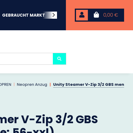
0,00 €
GEBRAUCHT MARKT
BEACHWEAR
NEOPREN
KARP
OPREN
Neopren Anzug
Unity Steamer V-Zip 3/2 GBS men
mer V-Zip 3/2 GBS
: 56-xxl)