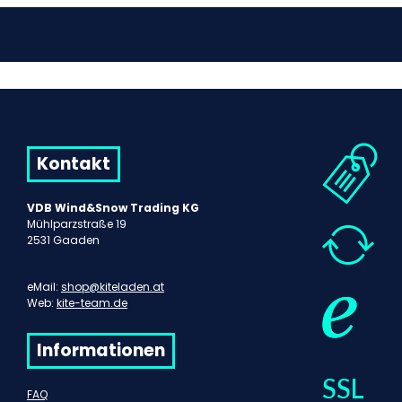
Kontakt
VDB Wind&Snow Trading KG
Mühlparzstraße 19
2531 Gaaden
eMail:
shop@kiteladen.at
Web:
kite-team.de
Informationen
FAQ