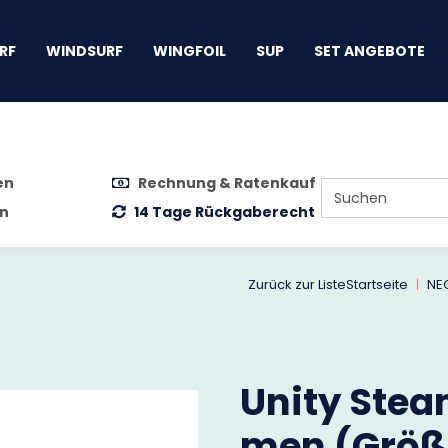
gen
RF
WINDSURF
WINGFOIL
SUP
SET ANGEBOTE
en
Rechnung & Ratenkauf
n
14 Tage Rückgaberecht
Zurück zur Liste
Startseite
NE
Unity Stea
men (Größe