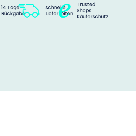
Trusted
14 Tage
schnelle
Shops
Rückgabe
Lieferzeiten
Käuferschutz