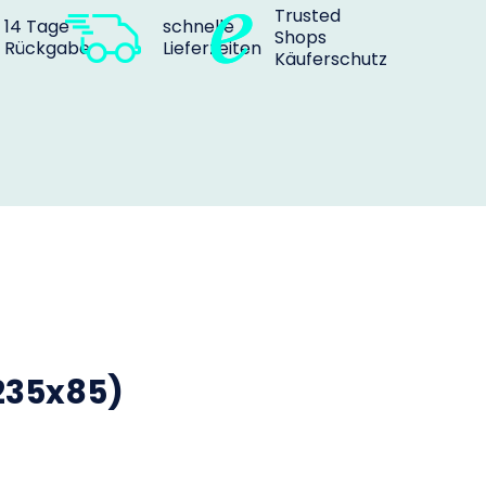
Trusted
14 Tage
schnelle
Shops
Rückgabe
Lieferzeiten
Käuferschutz
235x85)