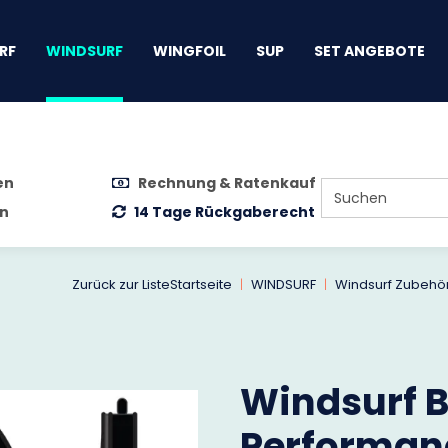
gen
RF
WINDSURF
WINGFOIL
SUP
SET ANGEBOTE
en
Rechnung & Ratenkauf
n
14 Tage Rückgaberecht
Zurück zur Liste
Startseite
WINDSURF
Windsurf Zubehö
Windsurf 
Performan