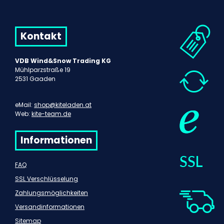
Kontakt
VDB Wind&Snow Trading KG
Mühlparzstraße 19
2531 Gaaden
eMail:
shop@kiteladen.at
Web:
kite-team.de
Informationen
FAQ
SSL Verschlüsselung
Zahlungsmöglichkeiten
Versandinformationen
Sitemap