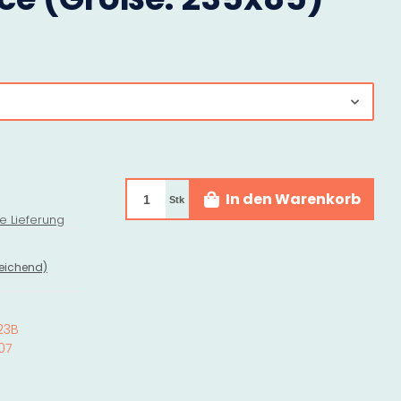
In den Warenkorb
Stk
e Lieferung
eichend)
.23B
07