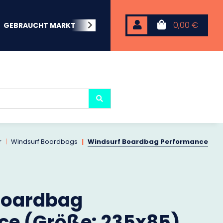
0,00 €
GEBRAUCHT MARKT
BEACHWEAR
NEOPREN
KARP
r
Windsurf Boardbags
Windsurf Boardbag Performance
Boardbag
ce (Größe: 235x85)