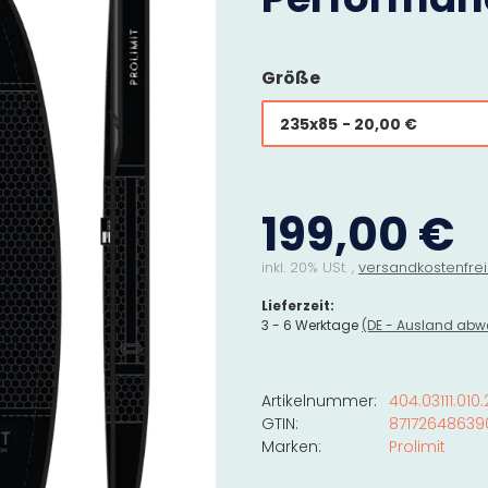
Größe
235x85
- 20,00 €
199,00 €
inkl. 20% USt. ,
versandkostenfrei
Lieferzeit:
3 - 6 Werktage
(DE - Ausland abw
Artikelnummer:
404.03111.010
GTIN:
87172648639
Marken:
Prolimit