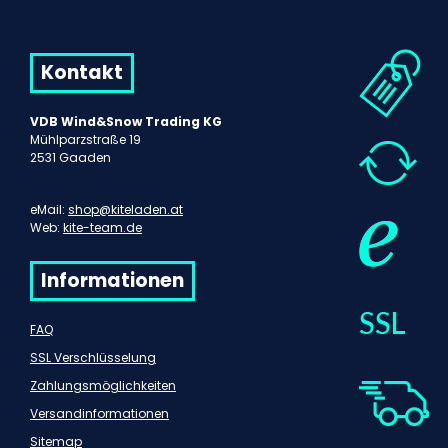
Kontakt
VDB Wind&Snow Trading KG
Mühlparzstraße 19
2531 Gaaden
eMail:
shop@kiteladen.at
Web:
kite-team.de
Informationen
FAQ
SSL Verschlüsselung
Zahlungsmöglichkeiten
Versandinformationen
Sitemap