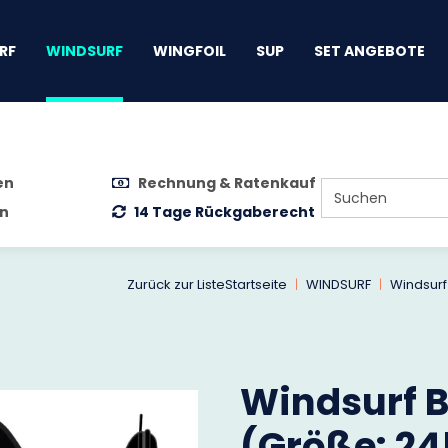
gen
RF
WINDSURF
WINGFOIL
SUP
SET ANGEBOTE
en
Rechnung & Ratenkauf
n
14 Tage Rückgaberecht
Zurück zur Liste
Startseite
WINDSURF
Windsurf
Windsurf 
(Größe: 2