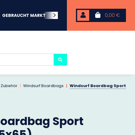
0,00 €
GEBRAUCHT MARKT
BEACHWEAR
NEOPREN
KARP
 Zubehör
Windsurf Boardbags
Windsurf Boardbag Sport
Boardbag Sport
45x65)