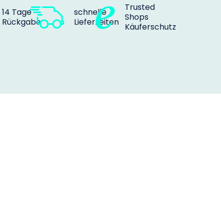
Trusted
14 Tage
schnelle
Shops
Rückgabe
Lieferzeiten
Käuferschutz