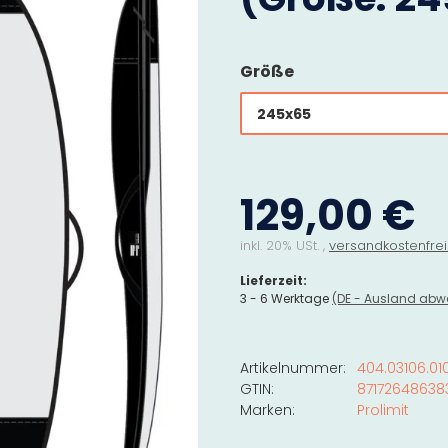
Größe
245x65
129,00 €
inkl. 20% USt. ,
versandkostenfrei
Lieferzeit:
3 - 6 Werktage
(DE - Ausland abw
Artikelnummer:
404.03106.01
GTIN:
87172648638
Marken:
Prolimit