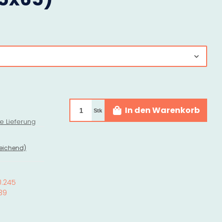
In den Warenkorb
Stk
e Lieferung
eichend)
0.245
39