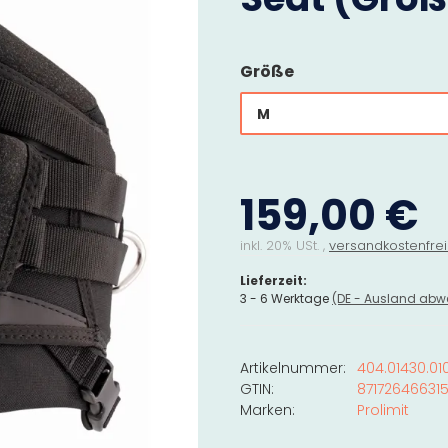
Größe
M
159,00 €
inkl. 20% USt. ,
versandkostenfrei
Lieferzeit:
3 - 6 Werktage
(DE - Ausland abw
Artikelnummer:
404.01430.01
GTIN:
87172646631
Marken:
Prolimit