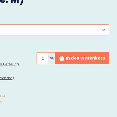
In den Warenkorb
Stk
e Lieferung
eichend)
0.M
56