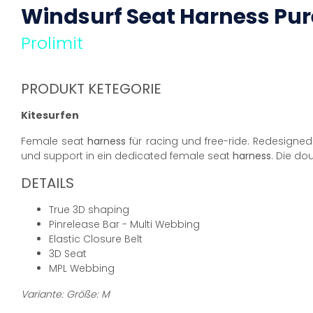
Windsurf Seat
Harness
Pur
Prolimit
PRODUKT KETEGORIE
Kitesurfen
Female seat
harness
für racing und free-ride. Redesigned
und support in ein dedicated female seat
harness
. Die do
DETAILS
True 3D shaping
Pinrelease Bar - Multi Webbing
Elastic Closure Belt
3D Seat
MPL Webbing
Variante: Größe: M