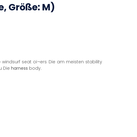
e, Größe: M)
windsurf seat oï¬ers Die am meisten stability
u Die
harness
body.