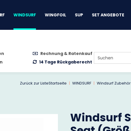
gen
RF
WINDSURF
WINGFOIL
SUP
SET ANGEBOTE
en
Rechnung & Ratenkauf
n
14 Tage Rückgaberecht
Zurück zur Liste
Startseite
WINDSURF
Windsurf Zubehör
Windsurf S
Seat (Größ