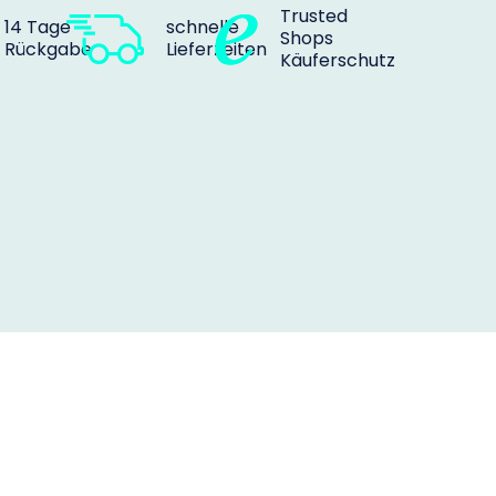
Trusted
14 Tage
schnelle
Shops
Rückgabe
Lieferzeiten
Käuferschutz