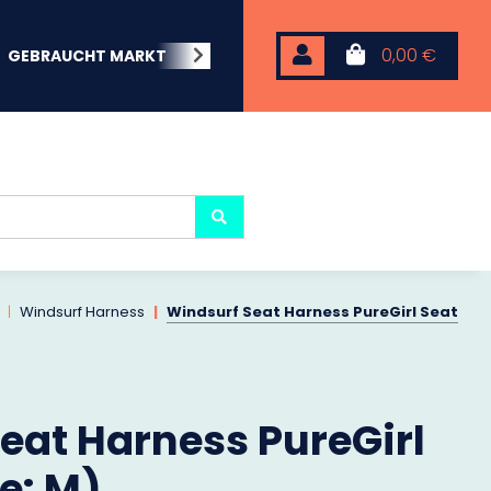
0,00 €
GEBRAUCHT MARKT
BEACHWEAR
NEOPREN
KARP
Windsurf Harness
Windsurf Seat Harness PureGirl Seat
eat Harness PureGirl
e: M)