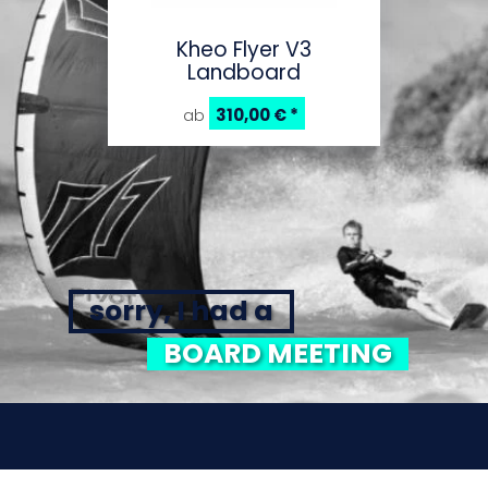
Kheo Flyer V3
Landboard
310,00 €
*
ab
sorry, I had a
BOARD MEETING